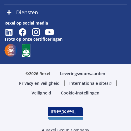
Diensten
Rexel op social media
Trots op onze certificeringen
©2026 Rexel
Leveringsvoorwaarden
Privacy en veiligheid
Internationale sites
open_in_new
Veiligheid
Cookie-instellingen
A Rexel Group Company