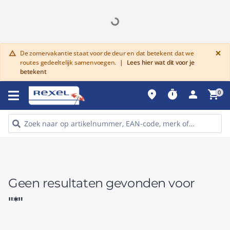
G
×
De zomervakantie staat voor de deur en dat betekent dat we
warning
routes gedeeltelijk samenvoegen.
|
Lees hier wat dit voor je
betekent
place
timer
person
shopping_cart
0
Geen resultaten gevonden voor
"*"