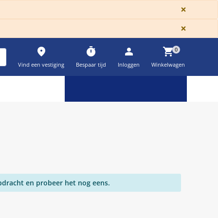
GLOBA
×
GLOBA
×
place
timer
person
shopping_cart
0
Vind een vestiging
Bespaar tijd
Inloggen
Winkelwagen
Keuzehulpen & calculatoren
settings
pdracht en probeer het nog eens.