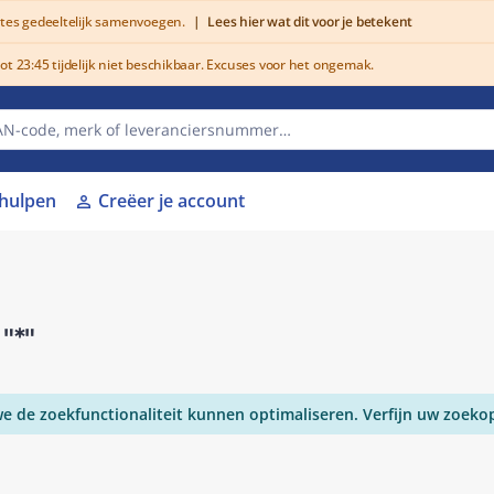
utes gedeeltelijk samenvoegen.
|
Lees hier wat dit voor je betekent
 23:45 tijdelijk niet beschikbaar. Excuses voor het ongemak.
lhulpen
Creëer je account
person
r
"*"
 de zoekfunctionaliteit kunnen optimaliseren. Verfijn uw zoeko