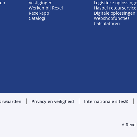
gen
Vestigingen
Logistieke oplossing
Werken bij Rexel
Haspel retourservice
Rexel-app
Digitale oplossingen
Catalogi
Webshopfuncties
Calculatoren
orwaarden
Privacy en veiligheid
Internationale sites
open_in_new
A Rexe