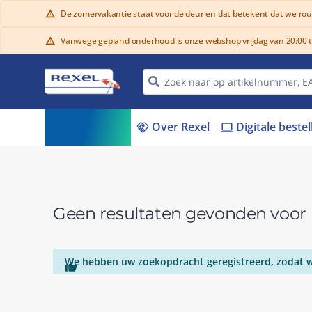
De zomervakantie staat voor de deur en dat betekent dat we ro
warning
Vanwege gepland onderhoud is onze webshop vrijdag van 20:00 tot
warning
Assortiment
Over Rexel
Digitale beste
menu_book
handshake
laptop
Geen resultaten gevonden voo
We hebben uw zoekopdracht geregistreerd, zodat we
