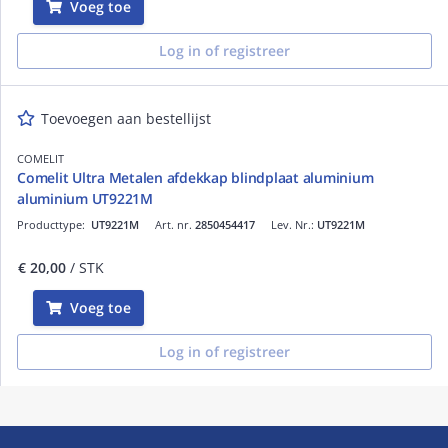
Voeg toe
Log in of registreer
Toevoegen aan bestellijst
COMELIT
Comelit Ultra Metalen afdekkap blindplaat aluminium
aluminium UT9221M
Producttype:
UT9221M
Art. nr.
2850454417
Lev. Nr.:
UT9221M
€ 20,00
/ STK
Voeg toe
Log in of registreer