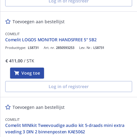
Log in of registreer
Toevoegen aan bestellijst
COMELIT
Comelit LOGOS MONITOR HANDSFREE 5" SB2
Producttype:
LS8731
Art. nr.
2850593253
Lev. Nr.:
LS8731
€ 411,00
/ STK
Voeg toe
Log in of registreer
Toevoegen aan bestellijst
COMELIT
Comelit MINIkit Tweevoudige audio kit 5-draads mini extra
voeding 3 DIN 2 binnenposten KAE5062