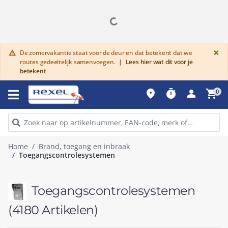
G
×
De zomervakantie staat voor de deur en dat betekent dat we
warning
routes gedeeltelijk samenvoegen.
|
Lees hier wat dit voor je
betekent
place
timer
person
shopping_cart
0
Home
Brand, toegang en inbraak
Toegangscontrolesystemen
Toegangscontrolesystemen
(4180 Artikelen)