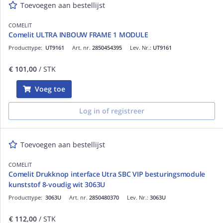
Toevoegen aan bestellijst
COMELIT
Comelit ULTRA INBOUW FRAME 1 MODULE
Producttype:
UT9161
Art. nr.
2850454395
Lev. Nr.:
UT9161
€ 101,00
/ STK
Voeg toe
Log in of registreer
Toevoegen aan bestellijst
COMELIT
Comelit Drukknop interface Utra SBC VIP besturingsmodule
kunststof 8-voudig wit 3063U
Producttype:
3063U
Art. nr.
2850480370
Lev. Nr.:
3063U
€ 112,00
/ STK