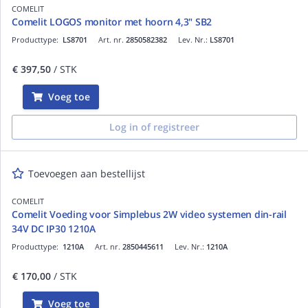
COMELIT
Comelit LOGOS monitor met hoorn 4,3" SB2
Producttype:
LS8701
Art. nr.
2850582382
Lev. Nr.:
LS8701
€ 397,50
/ STK
Voeg toe
Log in of registreer
Toevoegen aan bestellijst
COMELIT
Comelit Voeding voor Simplebus 2W video systemen din-rail
34V DC IP30 1210A
Producttype:
1210A
Art. nr.
2850445611
Lev. Nr.:
1210A
€ 170,00
/ STK
Voeg toe