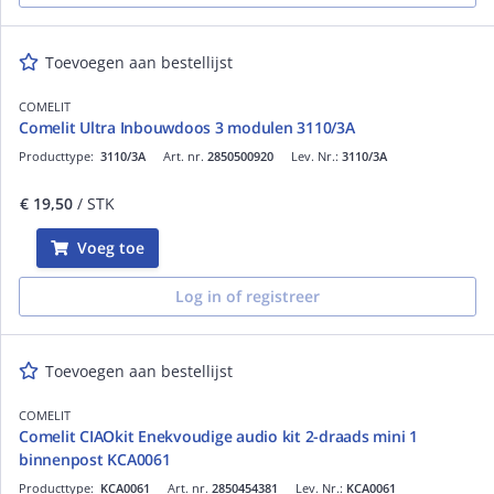
Toevoegen aan bestellijst
COMELIT
Comelit Ultra Inbouwdoos 3 modulen 3110/3A
Producttype:
3110/3A
Art. nr.
2850500920
Lev. Nr.:
3110/3A
€ 19,50
/ STK
Voeg toe
Log in of registreer
Toevoegen aan bestellijst
COMELIT
Comelit CIAOkit Enekvoudige audio kit 2-draads mini 1
binnenpost KCA0061
Producttype:
KCA0061
Art. nr.
2850454381
Lev. Nr.:
KCA0061