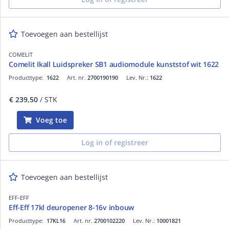
Toevoegen aan bestellijst
COMELIT
Comelit Ikall Luidspreker SB1 audiomodule kunststof wit 1622
Producttype:
1622
Art. nr.
2700190190
Lev. Nr.:
1622
€ 239,50
/ STK
Voeg toe
Log in of registreer
Toevoegen aan bestellijst
EFF-EFF
Eff-Eff 17kl deuropener 8-16v inbouw
Producttype:
17KL16
Art. nr.
2700102220
Lev. Nr.:
10001821