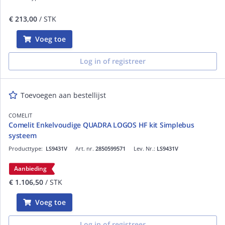
€ 213,00
/ STK
Voeg toe
Log in of registreer
Toevoegen aan bestellijst
COMELIT
Comelit Enkelvoudige QUADRA LOGOS HF kit Simplebus
systeem
Producttype:
LS9431V
Art. nr.
2850599571
Lev. Nr.:
LS9431V
Aanbieding
€ 1.106,50
/ STK
Voeg toe
Log in of registreer