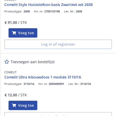
Comelit Style Huistelefoon basis Zwart/wit wit 2608
Producttype:
2608
Art. nr.
2700133198
Lev. Nr.:
2608
€ 91,00
/ STK
Voeg toe
Log in of registreer
Toevoegen aan bestellijst
COMELIT
Comelit Ultra Inbouwdoos 1 module 3110/1A
Producttype:
3110/1A
Art. nr.
2850496991
Lev. Nr.:
3110/1A
€ 12,00
/ STK
Voeg toe