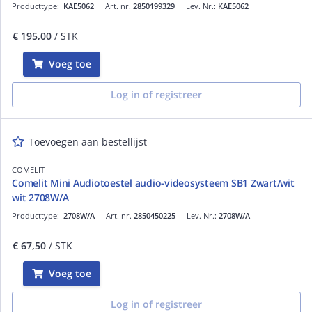
Producttype:
KAE5062
Art. nr.
2850199329
Lev. Nr.:
KAE5062
€ 195,00
/ STK
Voeg toe
Log in of registreer
Toevoegen aan bestellijst
COMELIT
Comelit Mini Audiotoestel audio-videosysteem SB1 Zwart/wit
wit 2708W/A
Producttype:
2708W/A
Art. nr.
2850450225
Lev. Nr.:
2708W/A
€ 67,50
/ STK
Voeg toe
Log in of registreer