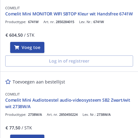
COMELIT
Comelit Mini MONITOR WIFI SBTOP Kleur wit Handsfree 6741W
Producttype:
6741W
Art. nr.
2850284015
Lev. Nr.:
6741W
€ 604,50
/ STK
Voeg toe
Log in of registreer
Toevoegen aan bestellijst
COMELIT
Comelit Mini Audiotoestel audio-videosysteem SB2 Zwart/wit
wit 2738W/A
Producttype:
2738W/A
Art. nr.
2850450224
Lev. Nr.:
2738W/A
€ 77,50
/ STK