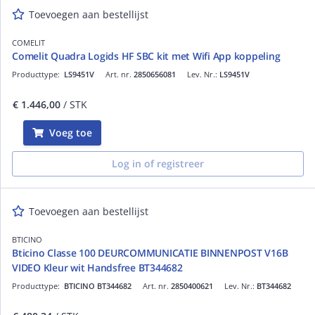
Toevoegen aan bestellijst
COMELIT
Comelit Quadra Logids HF SBC kit met Wifi App koppeling
Producttype:
LS9451V
Art. nr.
2850656081
Lev. Nr.:
LS9451V
€ 1.446,00
/ STK
Voeg toe
Log in of registreer
Toevoegen aan bestellijst
BTICINO
Bticino Classe 100 DEURCOMMUNICATIE BINNENPOST V16B
VIDEO Kleur wit Handsfree BT344682
Producttype:
BTICINO BT344682
Art. nr.
2850400621
Lev. Nr.:
BT344682