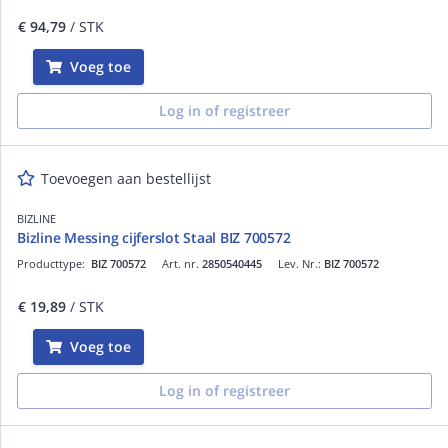
€ 94,79
/ STK
Voeg toe
Log in of registreer
Toevoegen aan bestellijst
BIZLINE
Bizline Messing cijferslot Staal BIZ 700572
Producttype:
BIZ 700572
Art. nr.
2850540445
Lev. Nr.:
BIZ 700572
€ 19,89
/ STK
Voeg toe
Log in of registreer