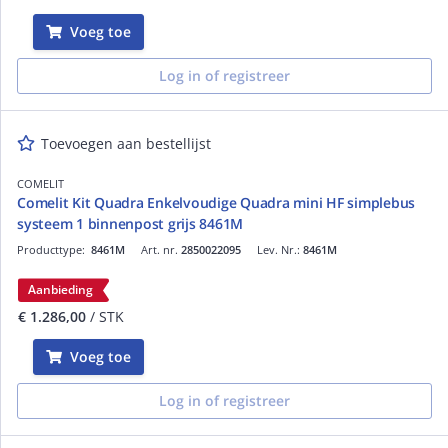
Voeg toe
Log in of registreer
Toevoegen aan bestellijst
COMELIT
Comelit Kit Quadra Enkelvoudige Quadra mini HF simplebus
systeem 1 binnenpost grijs 8461M
Producttype:
8461M
Art. nr.
2850022095
Lev. Nr.:
8461M
Aanbieding
€ 1.286,00
/ STK
Voeg toe
Log in of registreer