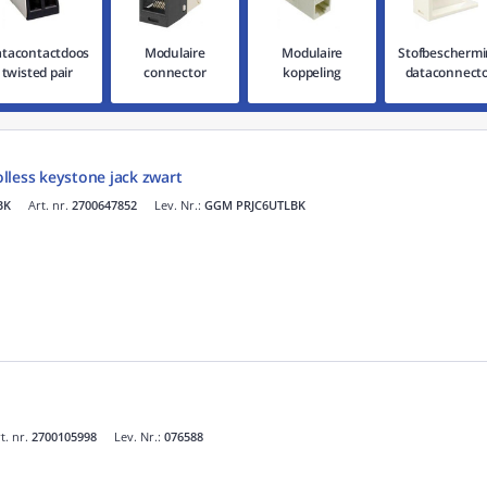
tacontactdoos
Modulaire
Modulaire
Stofbescherm
twisted pair
connector
koppeling
dataconnect
lless keystone jack zwart
BK
Art. nr.
2700647852
Lev. Nr.:
GGM PRJC6UTLBK
t. nr.
2700105998
Lev. Nr.:
076588