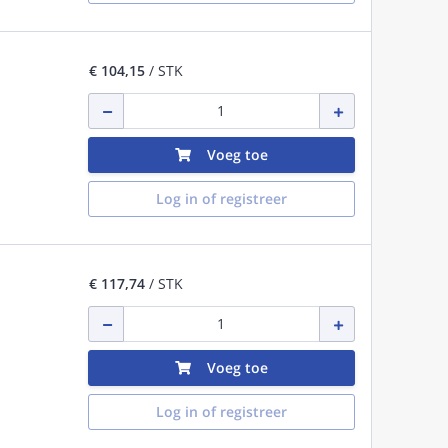
€ 104,15
/ STK
Voeg toe
Log in of registreer
€ 117,74
/ STK
Voeg toe
Log in of registreer