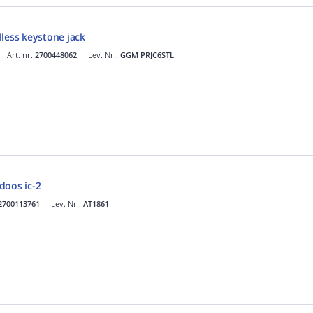
less keystone jack
Art. nr.
2700448062
Lev. Nr.:
GGM PRJC6STL
doos ic-2
2700113761
Lev. Nr.:
AT1861