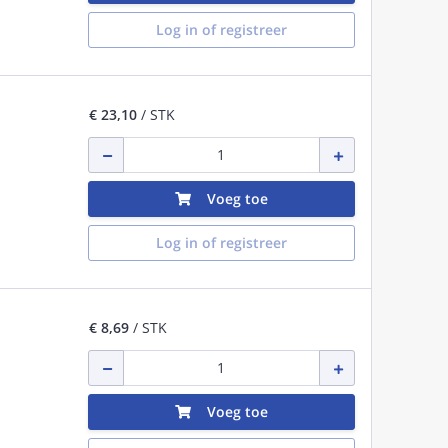
Log in of registreer
€ 23,10
/ STK
Voeg toe
Log in of registreer
€ 8,69
/ STK
Voeg toe