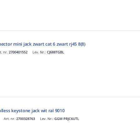
ctor mini jack zwart cat 6 zwart rj45 8(8)
t. nr.
2700401552
Lev. Nr.:
CJ688TGBL
less keystone jack wit ral 9010
Art. nr.
2700328763
Lev. Nr.:
GGM PRJC6UTL