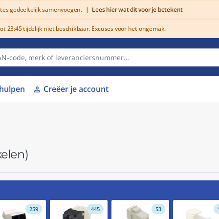
utes gedeeltelijk samenvoegen.
|
Lees hier wat dit voor je betekent
 23:45 tijdelijk niet beschikbaar. Excuses voor het ongemak.
lhulpen
Creëer je account
person
kelen)
259
445
53