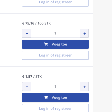
Log in of registreer
€ 75,16
/ 100 STK
Voeg toe
Log in of registreer
€ 1,57
/ STK
Voeg toe
Log in of registreer