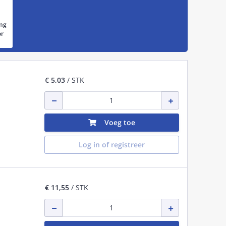
ing
or
€ 5,03
/ STK
Voeg toe
Log in of registreer
€ 11,55
/ STK