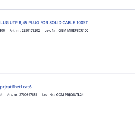
LUG UTP RJ45 PLUG FOR SOLID CABLE 100ST
100
Art. nr.
2850179202
Lev. Nr.:
GGM MJ8EP8CR100
prjcat6hetl cat6
24
Art. nr.
2700647851
Lev. Nr.:
GGM PRJC6UTL24