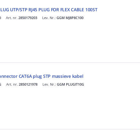
LUG UTP/STP RJ45 PLUG FOR FLEX CABLE 100ST
0
Art. nr.
2850179203
Lev. Nr.:
GGM MJ8P8C100
onnector CAT6A plug STP massieve kabel
G
Art. nr.
2850121978
Lev. Nr.:
GGM PLUGIT10G