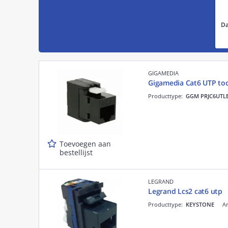
Da
GIGAMEDIA
Gigamedia Cat6 UTP too
Producttype:
GGM PRJC6UTL
Toevoegen aan
bestellijst
LEGRAND
Legrand Lcs2 cat6 utp
Producttype:
KEYSTONE
Ar