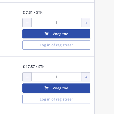
€ 7,31
/ STK
Voeg toe
Log in of registreer
€ 17,57
/ STK
Voeg toe
Log in of registreer