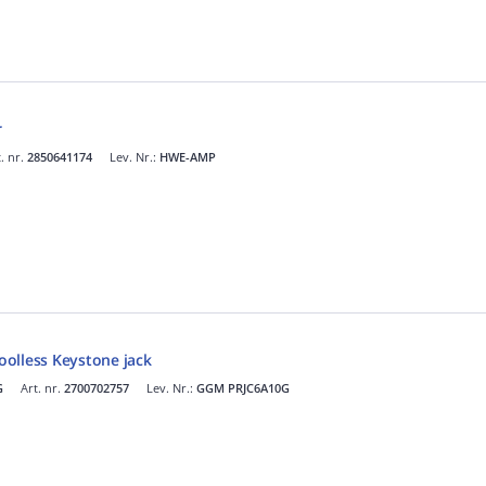
r
. nr.
2850641174
Lev. Nr.:
HWE-AMP
olless Keystone jack
G
Art. nr.
2700702757
Lev. Nr.:
GGM PRJC6A10G