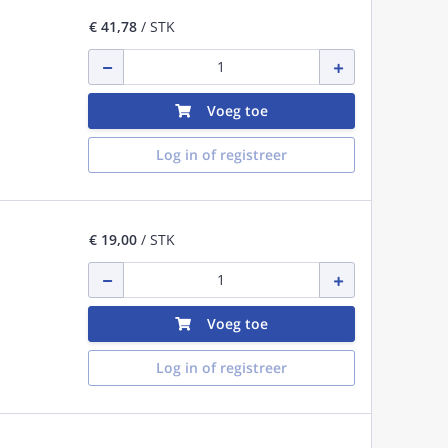
€ 41,78
/ STK
Voeg toe
Log in of registreer
€ 19,00
/ STK
Voeg toe
Log in of registreer