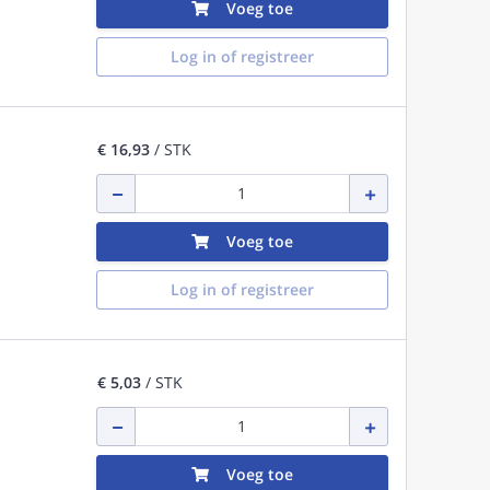
Voeg toe
Log in of registreer
€ 16,93
/ STK
Voeg toe
Log in of registreer
€ 5,03
/ STK
Voeg toe