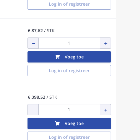
Log in of registreer
€ 87,62
/ STK
Voeg toe
Log in of registreer
€ 398,52
/ STK
Voeg toe
Log in of registreer