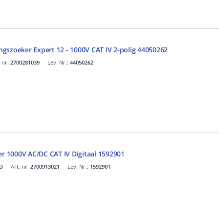
gszoeker Expert 12 - 1000V CAT IV 2-polig 44050262
. nr.
2700281039
Lev. Nr.:
44050262
er 1000V AC/DC CAT IV Digitaal 1592901
ID
Art. nr.
2700913021
Lev. Nr.:
1592901