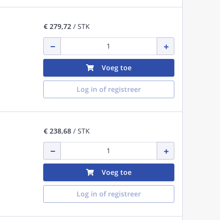
€ 279,72
/ STK
Voeg toe
Log in of registreer
€ 238,68
/ STK
Voeg toe
Log in of registreer