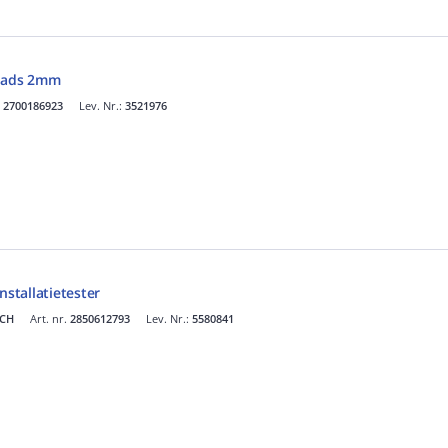
leads 2mm
.
2700186923
Lev. Nr.:
3521976
nstallatietester
SCH
Art. nr.
2850612793
Lev. Nr.:
5580841