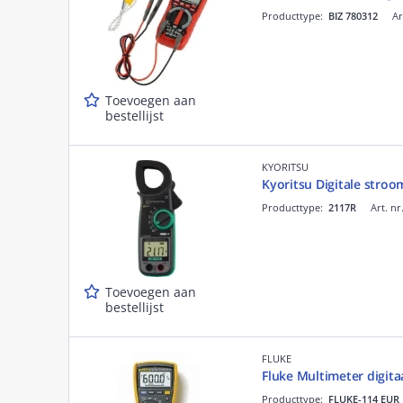
Producttype:
BIZ 780312
Ar
Toevoegen aan
bestellijst
KYORITSU
Kyoritsu Digitale stro
Producttype:
2117R
Art. nr
Toevoegen aan
bestellijst
FLUKE
Fluke Multimeter digita
Producttype:
FLUKE-114 EUR