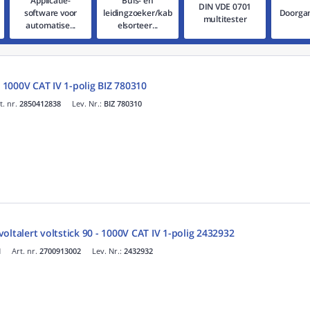
Applicatie-
Buis- en
DIN VDE 0701
software voor
leidingzoeker/kab
Doorgan
multitester
automatise...
elsorteer...
- 1000V CAT IV 1-polig BIZ 780310
t. nr.
2850412838
Lev. Nr.:
BIZ 780310
oltalert voltstick 90 - 1000V CAT IV 1-polig 2432932
I
Art. nr.
2700913002
Lev. Nr.:
2432932