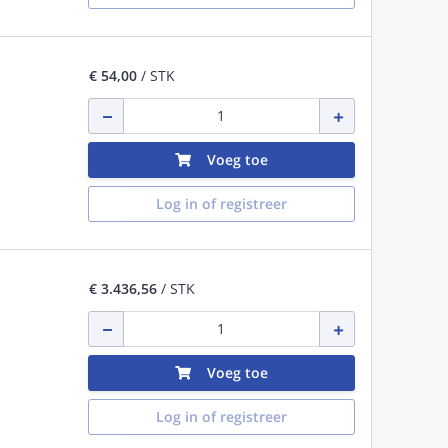
€ 54,00
/ STK
Voeg toe
Log in of registreer
€ 3.436,56
/ STK
Voeg toe
Log in of registreer