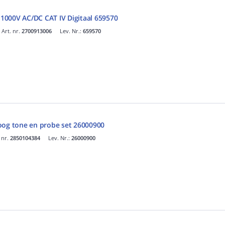
r 1000V AC/DC CAT IV Digitaal 659570
Art. nr.
2700913006
Lev. Nr.:
659570
oog tone en probe set 26000900
 nr.
2850104384
Lev. Nr.:
26000900