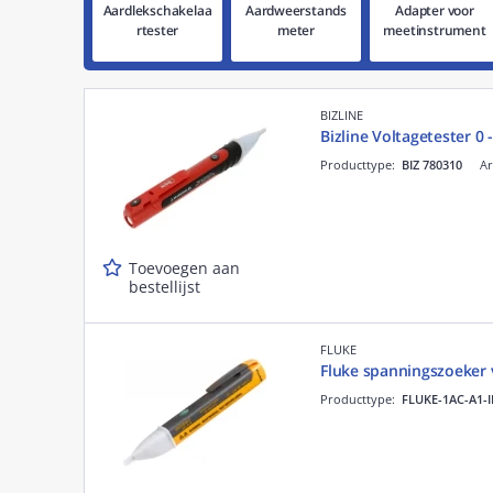
Aardlekschakelaa
Aardweerstands
Adapter voor
rtester
meter
meetinstrument
BIZLINE
Bizline Voltagetester 0 
Producttype:
BIZ 780310
Ar
Toevoegen aan
bestellijst
FLUKE
Fluke spanningszoeker v
Producttype:
FLUKE-1AC-A1-I