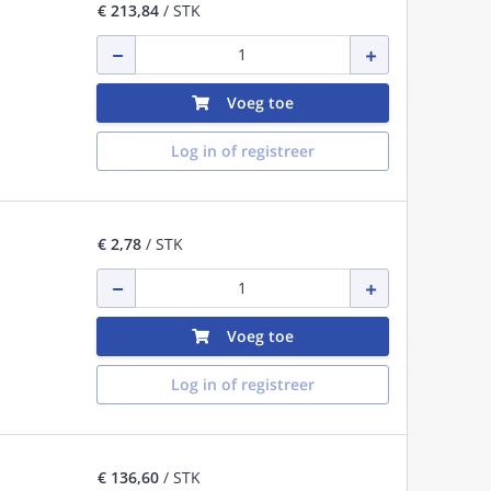
€ 213,84
/ STK
Voeg toe
Log in of registreer
€ 2,78
/ STK
Voeg toe
Log in of registreer
€ 136,60
/ STK