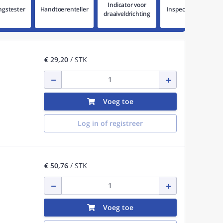
Indicator voor
gstester
Handtoerenteller
Inspectiecamera
draaiveldrichting
€ 29,20
/ STK
Voeg toe
Log in of registreer
€ 50,76
/ STK
Voeg toe