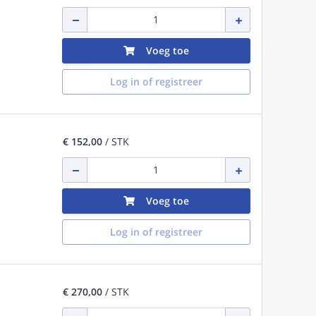
Voeg toe
Log in of registreer
€ 152,00
/ STK
Voeg toe
Log in of registreer
€ 270,00
/ STK