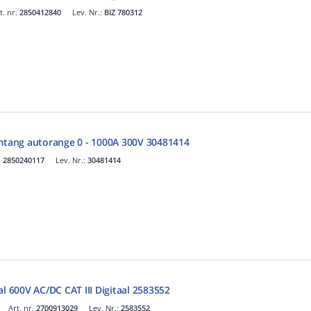
t. nr.
2850412840
Lev. Nr.:
BIZ 780312
omtang autorange 0 - 1000A 300V 30481414
.
2850240117
Lev. Nr.:
30481414
al 600V AC/DC CAT III Digitaal 2583552
Art. nr.
2700913029
Lev. Nr.:
2583552