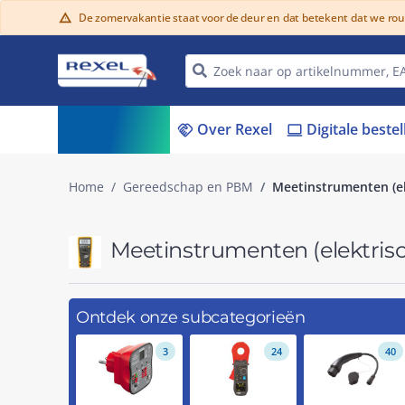
De zomervakantie staat voor de deur en dat betekent dat we ro
warning
Assortiment
Over Rexel
Digitale beste
menu_book
handshake
laptop
Home
Gereedschap en PBM
Meetinstrumenten (el
Meetinstrumenten (elektris
Ontdek onze subcategorieën
3
24
40