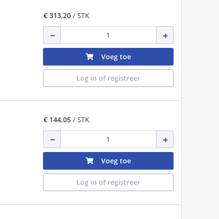
€ 313,20
/ STK
Voeg toe
Log in of registreer
€ 144,05
/ STK
Voeg toe
Log in of registreer