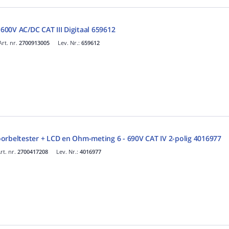
 600V AC/DC CAT III Digitaal 659612
Art. nr.
2700913005
Lev. Nr.:
659612
orbeltester + LCD en Ohm-meting 6 - 690V CAT IV 2-polig 4016977
rt. nr.
2700417208
Lev. Nr.:
4016977