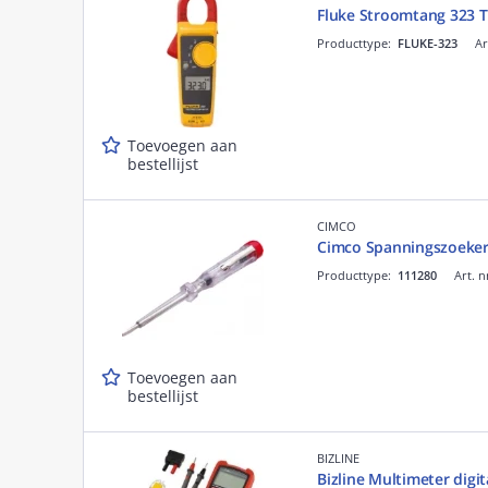
Fluke Stroomtang 323 T
Producttype:
FLUKE-323
Ar
Toevoegen aan
bestellijst
CIMCO
Cimco Spanningszoeker
Producttype:
111280
Art. n
Toevoegen aan
bestellijst
BIZLINE
Bizline Multimeter digi