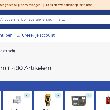
utes gedeeltelijk samenvoegen.
|
Lees hier wat dit voor je betekent
lhulpen
Creëer je account
person
ektrisch)
ch)
(1480 Artikelen)
51
15
17