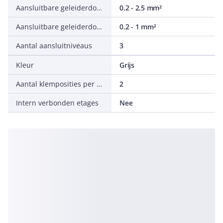
Aansluitbare geleiderdoorsnede fijndraads zonder adereindhuls
0.2 - 2.5 mm²
Aansluitbare geleiderdoorsnede meerdraads
0.2 - 1 mm²
Aantal aansluitniveaus
3
Kleur
Grijs
Aantal klemposities per aansluitniveau
2
Intern verbonden etages
Nee