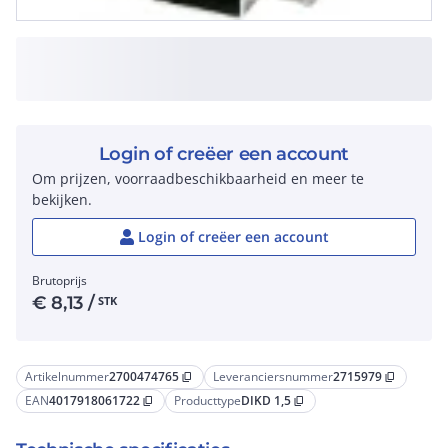
Login of creëer een account
Om prijzen, voorraadbeschikbaarheid en meer te
bekijken.
Login of creëer een account
Brutoprijs
€
8,13
/
STK
Artikelnummer
2700474765
Leveranciersnummer
2715979
content_copy
content_copy
EAN
4017918061722
Producttype
DIKD 1,5
content_copy
content_copy