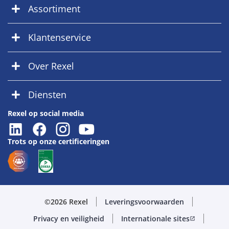
Assortiment
Klantenservice
Over Rexel
Diensten
Rexel op social media
Trots op onze certificeringen
©2026 Rexel
Leveringsvoorwaarden
Privacy en veiligheid
Internationale sites
open_in_new