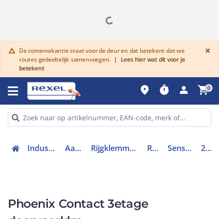
G
×
De zomervakantie staat voor de deur en dat betekent dat we
warning
routes gedeeltelijk samenvoegen.
|
Lees hier wat dit voor je
betekent
place
timer
person
shopping_cart
0
Industriele componenten
Aansluittechniek
Rijgklemmen, klemmen en toebehoren
Rijgklemmen
Sensor / actorrijgklem
2715979
Phoenix Contact 3etage