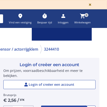
GLOBA
×
place
timer
person
shopping_cart
0
Vind een vestiging
Bespaar tijd
Inloggen
Winkelwagen
Keuzehulpen & calculatoren
settings
ensor / actorrijgklem
3244410
Login of creëer een account
Om prijzen, voorraadbeschikbaarheid en meer te
bekijken.
Login of creëer een account
Brutoprijs
€
2,56
/
STK