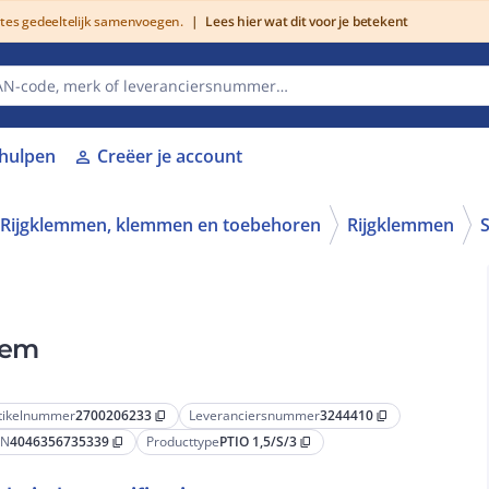
utes gedeeltelijk samenvoegen.
|
Lees hier wat dit voor je betekent
lhulpen
Creëer je account
person
Rijgklemmen, klemmen en toebehoren
Rijgklemmen
S
lem
tikelnummer
2700206233
Leveranciersnummer
3244410
content_copy
content_copy
AN
4046356735339
Producttype
PTIO 1,5/S/3
content_copy
content_copy