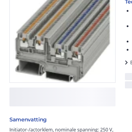
Te
Samenvatting
Initiator-/actorklem, nominale spanning: 250 V,
mm² - 1,5 mm², AWG: 26 - 14, breedte: 3,5 mm, kleur: