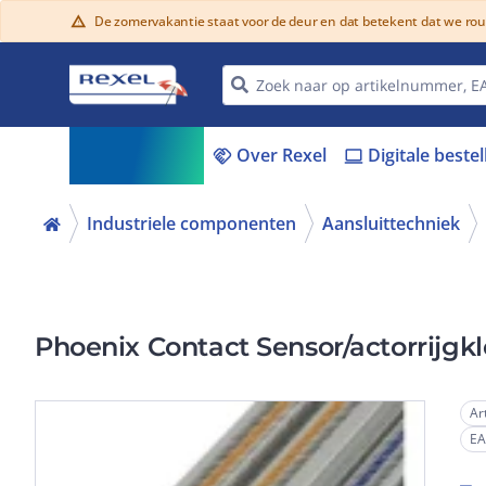
De zomervakantie staat voor de deur en dat betekent dat we ro
warning
Assortiment
Over Rexel
Digitale beste
menu_book
handshake
laptop
Industriele componenten
Aansluittechniek
Phoenix Contact Sensor/actorrijgk
Ar
E