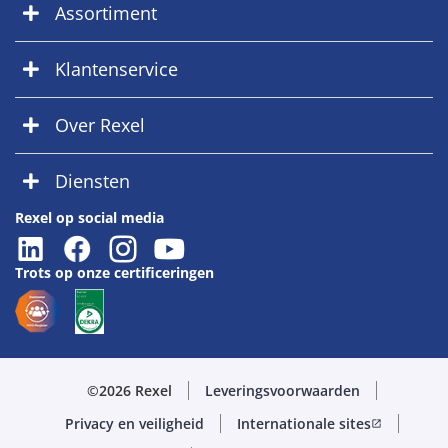
Assortiment
Klantenservice
Over Rexel
Diensten
Rexel op social media
Trots op onze certificeringen
©2026 Rexel
Leveringsvoorwaarden
Privacy en veiligheid
Internationale sites
open_in_new