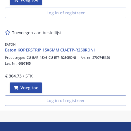
Log in of registreer
Toevoegen aan bestellijst
EATON
Eaton KOPERSTRIP 15X6MM CU-ETP-R250RDNI
Producttype:
CU-BAR_15X6_CU-ETP-R250RDNI
Art. nr.
2700745120
Lev. Nr.:
6097105
€ 304,73
/ STK
Voeg toe
Log in of registreer