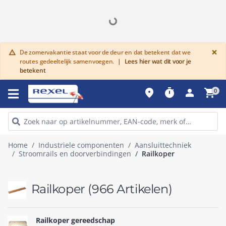
G
×
De zomervakantie staat voor de deur en dat betekent dat we
warning
routes gedeeltelijk samenvoegen.
|
Lees hier wat dit voor je
betekent
place
timer
person
shopping_cart
0
Home
Industriele componenten
Aansluittechniek
Stroomrails en doorverbindingen
Railkoper
Railkoper
(966 Artikelen)
Railkoper gereedschap