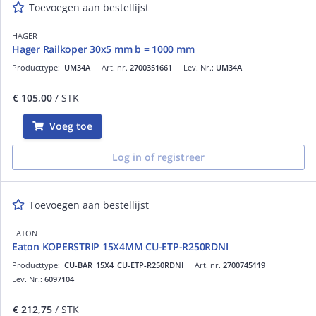
Toevoegen aan bestellijst
HAGER
Hager Railkoper 30x5 mm b = 1000 mm
Producttype:
UM34A
Art. nr.
2700351661
Lev. Nr.:
UM34A
€ 105,00
/ STK
Voeg toe
Log in of registreer
Toevoegen aan bestellijst
EATON
Eaton KOPERSTRIP 15X4MM CU-ETP-R250RDNI
Producttype:
CU-BAR_15X4_CU-ETP-R250RDNI
Art. nr.
2700745119
Lev. Nr.:
6097104
€ 212,75
/ STK