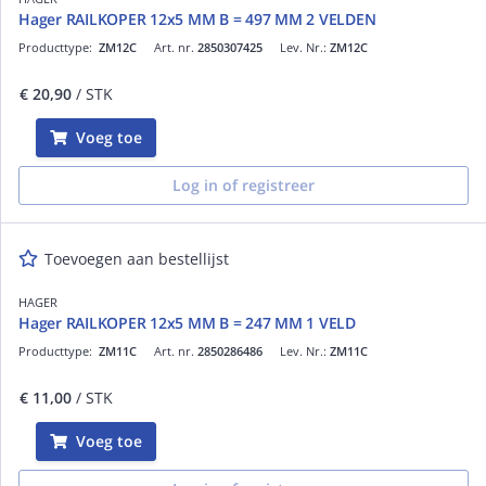
Hager RAILKOPER 12x5 MM B = 497 MM 2 VELDEN
Producttype:
ZM12C
Art. nr.
2850307425
Lev. Nr.:
ZM12C
€ 20,90
/ STK
Voeg toe
Log in of registreer
Toevoegen aan bestellijst
HAGER
Hager RAILKOPER 12x5 MM B = 247 MM 1 VELD
Producttype:
ZM11C
Art. nr.
2850286486
Lev. Nr.:
ZM11C
€ 11,00
/ STK
Voeg toe