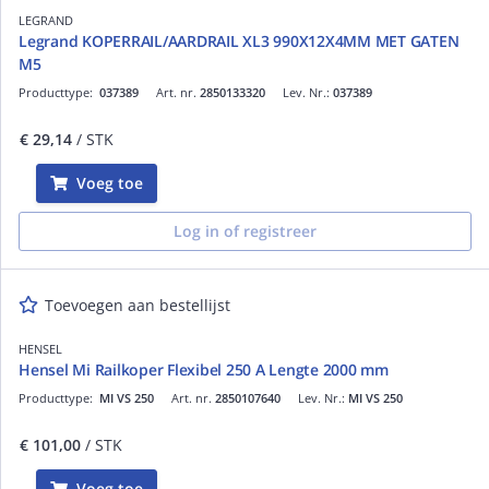
LEGRAND
Legrand KOPERRAIL/AARDRAIL XL3 990X12X4MM MET GATEN
M5
Producttype:
037389
Art. nr.
2850133320
Lev. Nr.:
037389
€ 29,14
/ STK
Voeg toe
Log in of registreer
Toevoegen aan bestellijst
HENSEL
Hensel Mi Railkoper Flexibel 250 A Lengte 2000 mm
Producttype:
MI VS 250
Art. nr.
2850107640
Lev. Nr.:
MI VS 250
€ 101,00
/ STK
Voeg toe