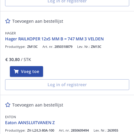
Log in of registreer
Toevoegen aan bestellijst
HAGER
Hager RAILKOPER 12x5 MM B = 747 MM 3 VELDEN
Producttype:
ZM13C
Art. nr.
2850318879
Lev. Nr.:
ZM13C
€ 30,80
/ STK
Voeg toe
Log in of registreer
Toevoegen aan bestellijst
EATON
Eaton AANSLUITVANEN Z
Producttype:
ZV-L2/L3-80A-100
Art. nr.
2850609494
Lev. Nr.:
263955