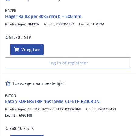
HAGER
Hager Railkoper 30x5 mm b = 500 mm
Producttype:
UM32A
Art. nr.
2700351657
Lev. Nr.:
UM32A
€ 51,70
/ STK
Voeg toe
Log in of registreer
Toevoegen aan bestellijst
EATON
Eaton KOPERSTRIP 16X15MM CU-ETP-R230RDNI
Producttype:
CU-BAR_16X15_CU-ETP-R230RDNI
Art. nr.
2700745123
Lev. Nr.:
6097108
€ 768,10
/ STK