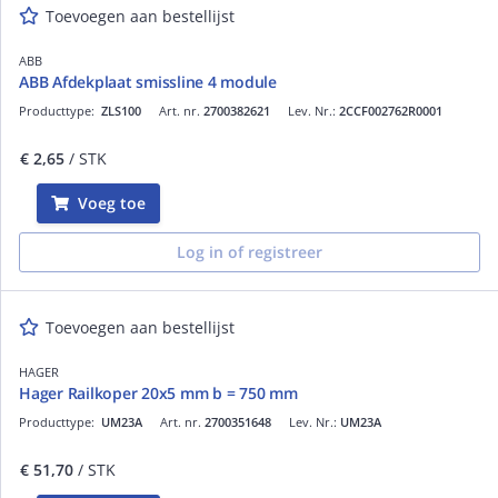
Toevoegen aan bestellijst
ABB
ABB Afdekplaat smissline 4 module
Producttype:
ZLS100
Art. nr.
2700382621
Lev. Nr.:
2CCF002762R0001
€ 2,65
/ STK
Voeg toe
Log in of registreer
Toevoegen aan bestellijst
HAGER
Hager Railkoper 20x5 mm b = 750 mm
Producttype:
UM23A
Art. nr.
2700351648
Lev. Nr.:
UM23A
€ 51,70
/ STK