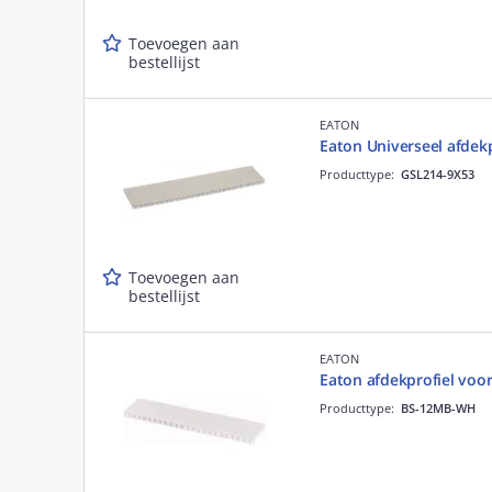
Toevoegen aan
bestellijst
EATON
Eaton Universeel afdekp
Producttype:
GSL214-9X53
Toevoegen aan
bestellijst
EATON
Eaton afdekprofiel voo
Producttype:
BS-12MB-WH