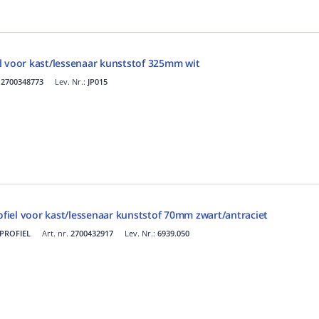
l voor kast/lessenaar kunststof 325mm wit
.
2700348773
Lev. Nr.:
JP015
iel voor kast/lessenaar kunststof 70mm zwart/antraciet
KPROFIEL
Art. nr.
2700432917
Lev. Nr.:
6939.050