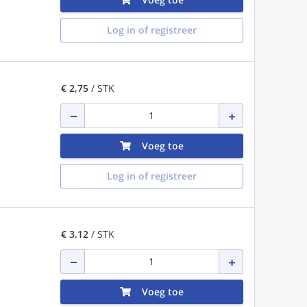
Log in of registreer
€ 2,75
/ STK
Voeg toe
Log in of registreer
€ 3,12
/ STK
Voeg toe