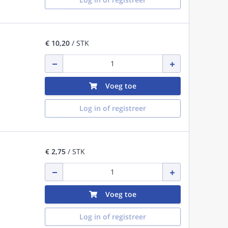
€ 10,20
/ STK
Voeg toe
Log in of registreer
€ 2,75
/ STK
Voeg toe
Log in of registreer