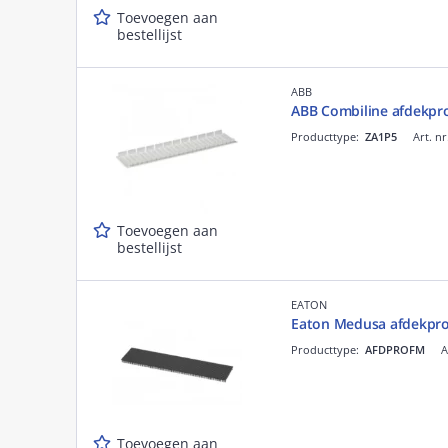
Toevoegen aan
bestellijst
ABB
ABB Combiline afdekprof
Producttype:
ZA1P5
Art. nr
Toevoegen aan
bestellijst
EATON
Eaton Medusa afdekprof
Producttype:
AFDPROFM
A
Toevoegen aan