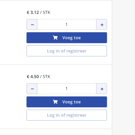
€ 3,12
/ STK
Voeg toe
Log in of registreer
€ 4,50
/ STK
Voeg toe
Log in of registreer