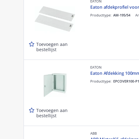
EATON
Eaton afdekprofiel voo
Producttype:
AM-195/54
Ar
Toevoegen aan
bestellijst
EATON
Eaton Afdekking 100mm
Producttype:
EPCOVER100-P1
Toevoegen aan
bestellijst
ABB