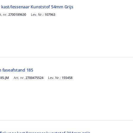
r kast/lessenaar Kunststof 54mm Grijs
t. nr.
2700189630
Lev. Nr.:
107963
 faseafstand 185
85-JM
Art. nr.
2700475524
Lev. Nr.:
155458