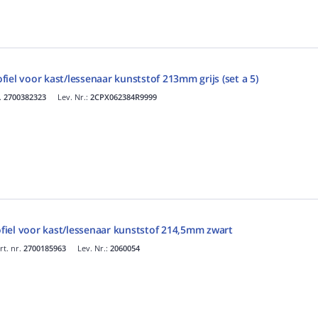
iel voor kast/lessenaar kunststof 213mm grijs (set a 5)
.
2700382323
Lev. Nr.:
2CPX062384R9999
iel voor kast/lessenaar kunststof 214,5mm zwart
rt. nr.
2700185963
Lev. Nr.:
2060054