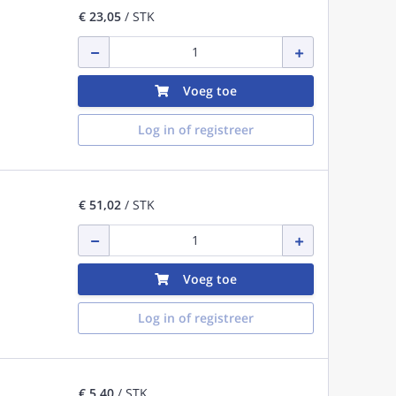
€ 23,05
/ STK
Voeg toe
Log in of registreer
€ 51,02
/ STK
Voeg toe
Log in of registreer
€ 5,40
/ STK