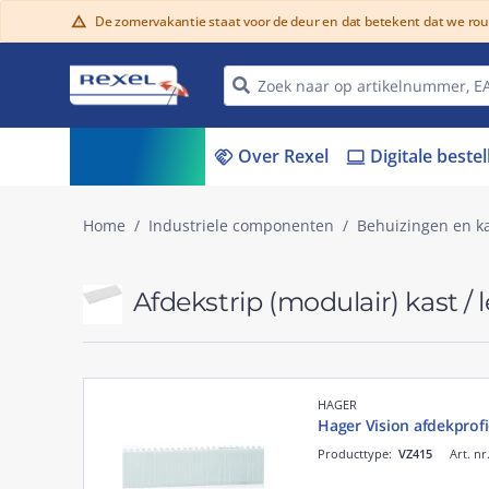
De zomervakantie staat voor de deur en dat betekent dat we ro
warning
Assortiment
Over Rexel
Digitale beste
menu_book
handshake
laptop
Home
Industriele componenten
Behuizingen en k
Afdekstrip (modulair) kast /
HAGER
Hager Vision afdekprofi
Producttype:
VZ415
Art. nr