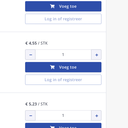
Voeg toe
Log in of registreer
€ 4,55
/ STK
Voeg toe
Log in of registreer
€ 5,23
/ STK
Voeg toe