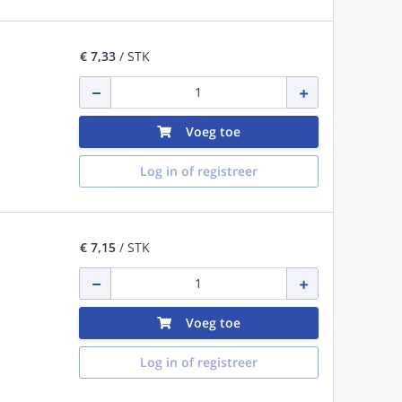
€ 7,33
/ STK
Voeg toe
Log in of registreer
€ 7,15
/ STK
Voeg toe
Log in of registreer