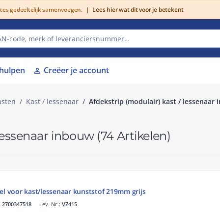
utes gedeeltelijk samenvoegen.
|
Lees hier wat dit voor je betekent
lhulpen
Creëer je account
person
asten
Kast / lessenaar
Afdekstrip (modulair) kast / lessenaar
 lessenaar inbouw
(74 Artikelen)
el voor kast/lessenaar kunststof 219mm grijs
.
2700347518
Lev. Nr.:
VZ415