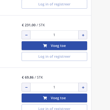
Log in of registreer
€ 231,00
/ STK
Voeg toe
Log in of registreer
€ 69,86
/ STK
Voeg toe
Log in of registreer