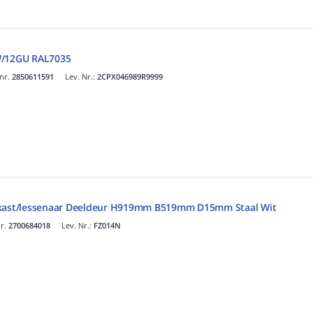
W/12GU RAL7035
 nr.
2850611591
Lev. Nr.:
2CPX046989R9999
 kast/lessenaar Deeldeur H919mm B519mm D15mm Staal Wit
nr.
2700684018
Lev. Nr.:
FZ014N