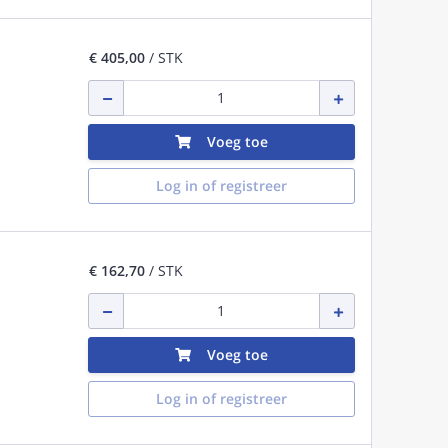
€ 405,00
/ STK
Voeg toe
Log in of registreer
€ 162,70
/ STK
Voeg toe
Log in of registreer