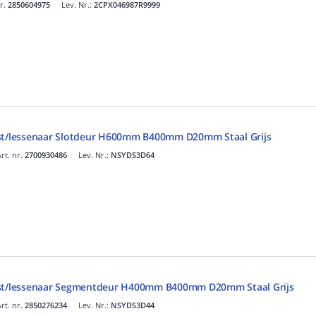
nr.
2850604975
Lev. Nr.:
2CPX046987R9999
ast/lessenaar Slotdeur H600mm B400mm D20mm Staal Grijs
rt. nr.
2700930486
Lev. Nr.:
NSYDS3D64
ast/lessenaar Segmentdeur H400mm B400mm D20mm Staal Grijs
rt. nr.
2850276234
Lev. Nr.:
NSYDS3D44