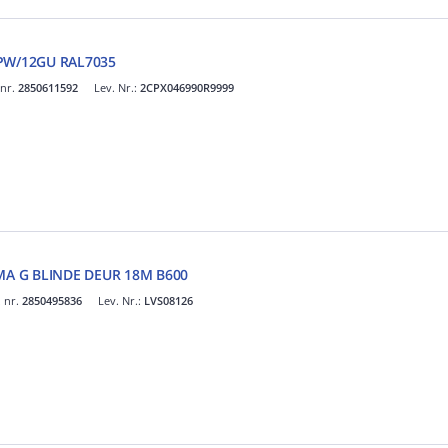
4PW/12GU RAL7035
 nr.
2850611592
Lev. Nr.:
2CPX046990R9999
ISMA G BLINDE DEUR 18M B600
. nr.
2850495836
Lev. Nr.:
LVS08126