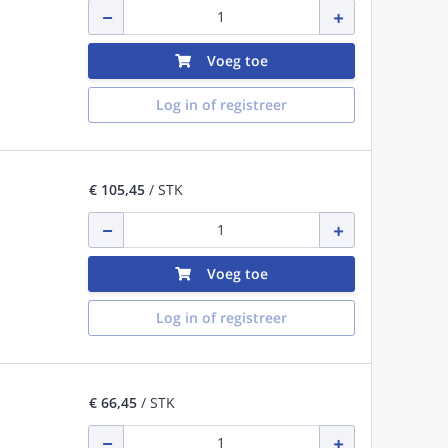
Voeg toe
Log in of registreer
€ 105,45
/ STK
Voeg toe
Log in of registreer
€ 66,45
/ STK