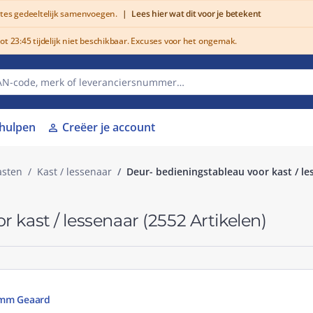
utes gedeeltelijk samenvoegen.
|
Lees hier wat dit voor je betekent
 23:45 tijdelijk niet beschikbaar. Excuses voor het ongemak.
lhulpen
Creëer je account
person
asten
Kast / lessenaar
Deur- bedieningstableau voor kast / le
r kast / lessenaar
(2552 Artikelen)
5mm Geaard