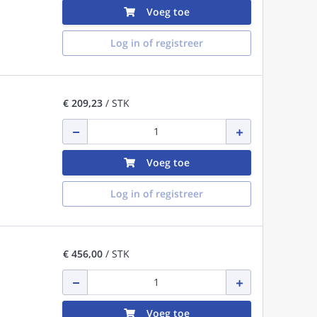
Voeg toe
Log in of registreer
€ 209,23
/ STK
Voeg toe
Log in of registreer
€ 456,00
/ STK
Voeg toe