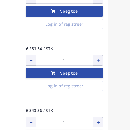
Voeg toe
Log in of registreer
€ 253,54
/ STK
Voeg toe
Log in of registreer
€ 343,56
/ STK