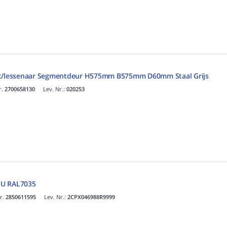
st/lessenaar Segmentdeur H575mm B575mm D60mm Staal Grijs
r.
2700658130
Lev. Nr.:
020253
GU RAL7035
nr.
2850611595
Lev. Nr.:
2CPX046988R9999