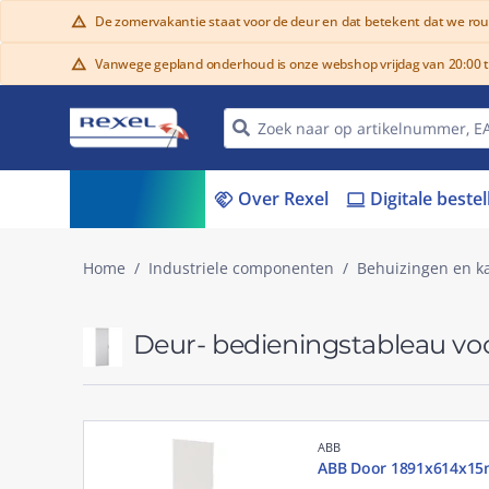
De zomervakantie staat voor de deur en dat betekent dat we ro
warning
Vanwege gepland onderhoud is onze webshop vrijdag van 20:00 tot
warning
Assortiment
Over Rexel
Digitale beste
menu_book
handshake
laptop
Home
Industriele componenten
Behuizingen en k
Deur- bedieningstableau voo
ABB
ABB Door 1891x614x1