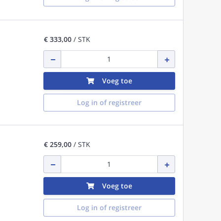
€ 333,00
/ STK
Voeg toe
Log in of registreer
€ 259,00
/ STK
Voeg toe
Log in of registreer