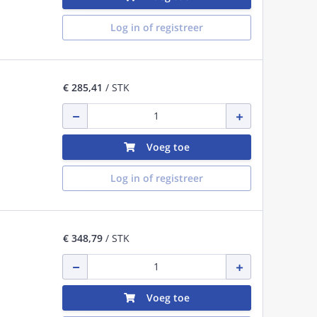
Log in of registreer
€ 285,41
/ STK
Voeg toe
Log in of registreer
€ 348,79
/ STK
Voeg toe