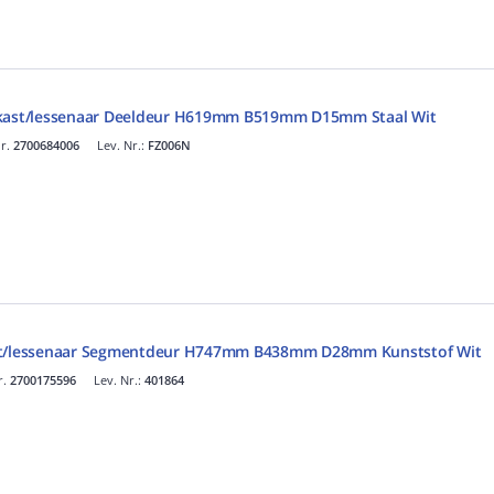
 kast/lessenaar Deeldeur H619mm B519mm D15mm Staal Wit
nr.
2700684006
Lev. Nr.:
FZ006N
ast/lessenaar Segmentdeur H747mm B438mm D28mm Kunststof Wit
r.
2700175596
Lev. Nr.:
401864