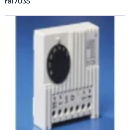
ral7035