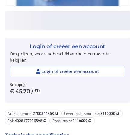
Login of creëer een account
Om prijzen, voorraadbeschikbaarheid en meer te
bekijken.
Login of creëer een account
Brutoprijs
€
45,70
/
STK
Artikelnummer
2700344363
Leveranciersnummer
3110000
content_copy
content_copy
EAN
4028177036598
Producttype
3110000
content_copy
content_copy