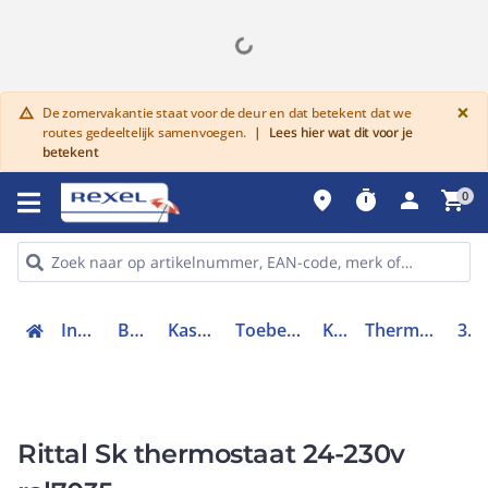
G
×
De zomervakantie staat voor de deur en dat betekent dat we
warning
routes gedeeltelijk samenvoegen.
|
Lees hier wat dit voor je
betekent
place
timer
person
shopping_cart
0
Industriele componenten
Behuizingen en kasten
Kasten/lessenaars toebehoren
Toebehoren voor behuizingen en kasten
Klimaatbeheersing
Thermostaat / hygrostaat (kast / lessenaar)
3110000
Rittal Sk thermostaat 24-230v