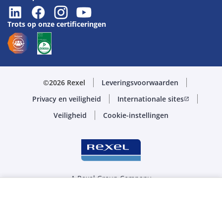
Trots op onze certificeringen
©2026 Rexel
Leveringsvoorwaarden
Privacy en veiligheid
Internationale sites
open_in_new
Veiligheid
Cookie-instellingen
A Rexel Group Company
Selecteer de juiste hoeveelheid
STK
-
+