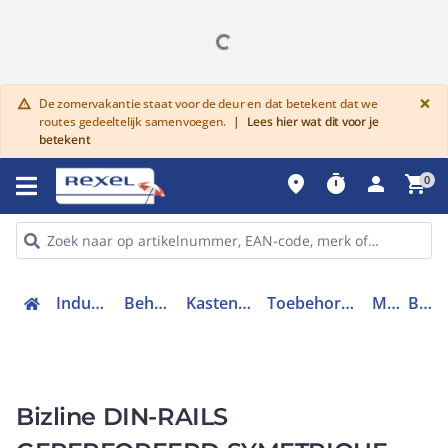
G
×
De zomervakantie staat voor de deur en dat betekent dat we
warning
routes gedeeltelijk samenvoegen.
|
Lees hier wat dit voor je
betekent
place
timer
person
shopping_cart
0
Industriele componenten
Behuizingen en kasten
Kasten/lessenaars toebehoren
Toebehoren voor behuizingen en kasten
Montagerail
BIZ 200240
Bizline DIN-RAILS