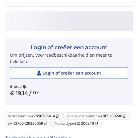
Login of creëer een account
Om prijzen, voorraadbeschikbaarheid en meer te
bekijken.
Login of creëer een account
Brutoprijs
€
19,14
/
STK
Artikelnummer
2850308414
Leveranciersnummer
BIZ 200240
content_copy
content_copy
EAN
3700420330059
Producttype
BIZ 200240
content_copy
content_copy