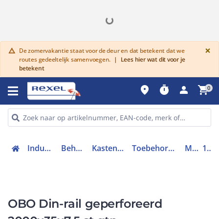
G
×
De zomervakantie staat voor de deur en dat betekent dat we
warning
routes gedeeltelijk samenvoegen.
|
Lees hier wat dit voor je
betekent
place
timer
person
shopping_cart
0
Industriele componenten
Behuizingen en kasten
Kasten/lessenaars toebehoren
Toebehoren voor behuizingen en kasten
Montagerail
1115669
OBO Din-rail geperforeerd