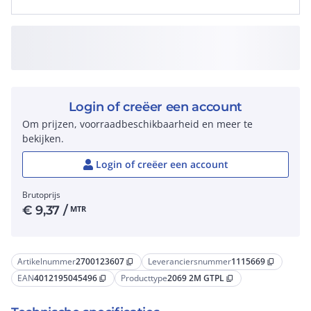
Login of creëer een account
Om prijzen, voorraadbeschikbaarheid en meer te
bekijken.
Login of creëer een account
Brutoprijs
€
9,37
/
MTR
Artikelnummer
2700123607
Leveranciersnummer
1115669
content_copy
content_copy
EAN
4012195045496
Producttype
2069 2M GTPL
content_copy
content_copy