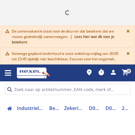
G
×
De zomervakantie staat voor de deur en dat betekent dat we
warning
routes gedeeltelijk samenvoegen.
|
Lees hier wat dit voor je
betekent
G
×
Vanwege gepland onderhoud is onze webshop vrijdag van 20:00
warning
tot 23:45 tijdelijk niet beschikbaar. Excuses voor het ongemak.
place
timer
person
shopping_cart
0
Industriele componenten
Beveiliging
Zekeringsmateriaal
D0-zekering
D0-zekering
288934