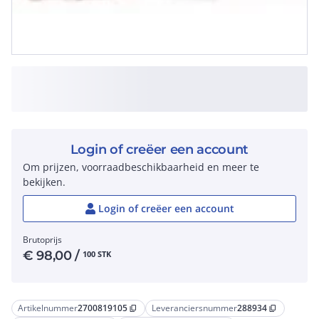
Login of creëer een account
Om prijzen, voorraadbeschikbaarheid en meer te
bekijken.
Login of creëer een account
Brutoprijs
€
98,00
/
100 STK
Artikelnummer
2700819105
Leveranciersnummer
288934
content_copy
content_copy