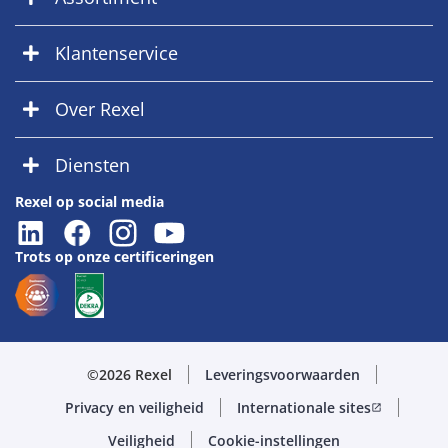
Klantenservice
Over Rexel
Diensten
Rexel op social media
Trots op onze certificeringen
©2026 Rexel
Leveringsvoorwaarden
Privacy en veiligheid
Internationale sites
open_in_new
Veiligheid
Cookie-instellingen