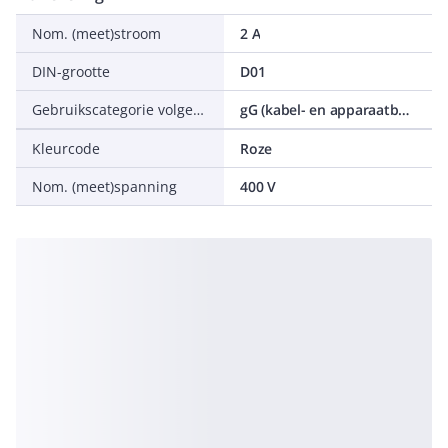
Nom. (meet)stroom
2 A
DIN-grootte
D01
Gebruikscategorie volgens IEC 60269
gG (kabel- en apparaatbeveiliging)
Kleurcode
Roze
Nom. (meet)spanning
400 V