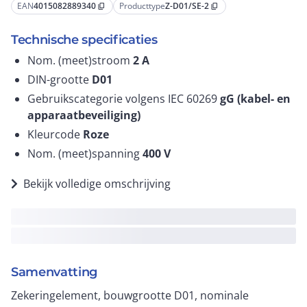
EAN
4015082889340
Producttype
Z-D01/SE-2
content_copy
content_copy
Technische specificaties
Nom. (meet)stroom
2
A
DIN-grootte
D01
Gebruikscategorie volgens IEC 60269
gG (kabel- en
apparaatbeveiliging)
Kleurcode
Roze
Nom. (meet)spanning
400
V
Bekijk volledige omschrijving
Samenvatting
Zekeringelement, bouwgrootte D01, nominale