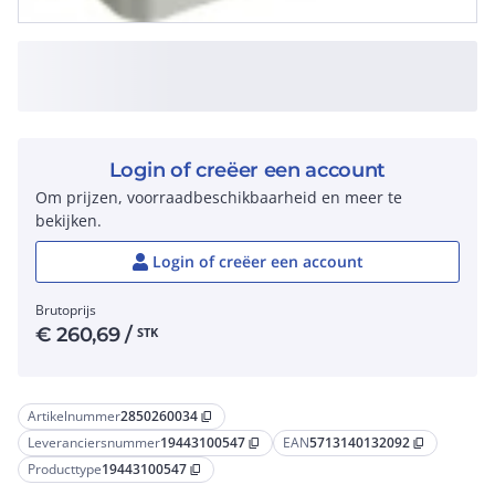
Login of creëer een account
Om prijzen, voorraadbeschikbaarheid en meer te
bekijken.
Login of creëer een account
Brutoprijs
€
260,69
/
STK
Artikelnummer
2850260034
content_copy
Leveranciersnummer
19443100547
EAN
5713140132092
content_copy
content_copy
Producttype
19443100547
content_copy