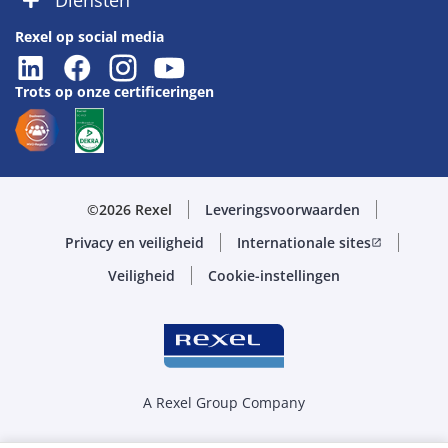
Diensten
Rexel op social media
Trots op onze certificeringen
©2026 Rexel
Leveringsvoorwaarden
Privacy en veiligheid
Internationale sites
open_in_new
Veiligheid
Cookie-instellingen
A Rexel Group Company