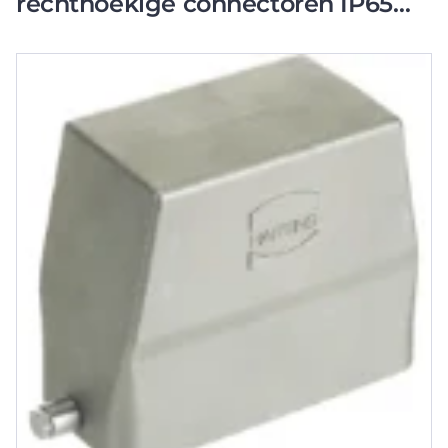
rechthoekige connectoren IP65
B43mm H76mm
Stekkerbehuizing Zij