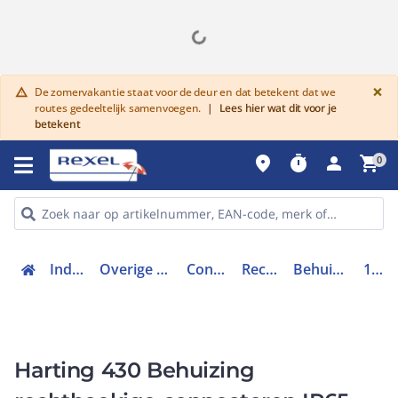
G
×
De zomervakantie staat voor de deur en dat betekent dat we
warning
routes gedeeltelijk samenvoegen.
|
Lees hier wat dit voor je
betekent
place
timer
person
shopping_cart
0
Industriele componenten
Overige Industriële componenten & systemen
Connectoren en toebehoren
Rechthoekige connectoren
Behuizing rechthoekige connectoren
19443100547
Harting 430 Behuizing