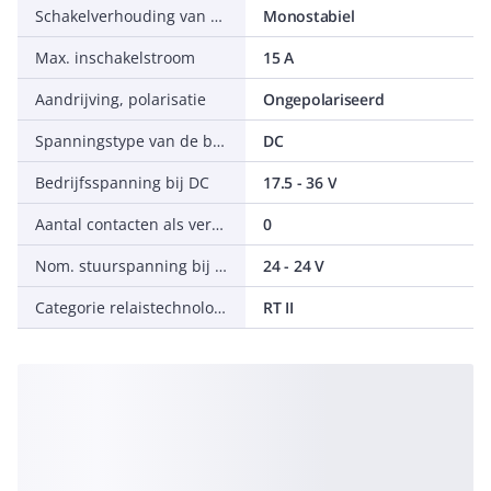
Schakelverhouding van de aandrijving
Monostabiel
Max. inschakelstroom
15 A
Aandrijving, polarisatie
Ongepolariseerd
Spanningstype van de bedrijfsspanning
DC
Bedrijfsspanning bij DC
17.5 - 36 V
Aantal contacten als verbreekcontact
0
Nom. stuurspanning bij DC
24 - 24 V
Categorie relaistechnologie (RT) volgens IEC 61810-7
RT II