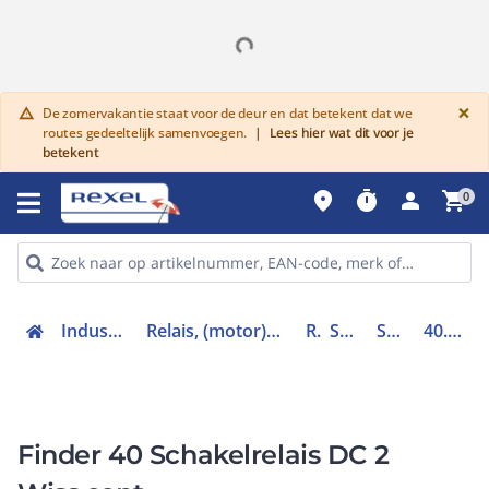
G
×
De zomervakantie staat voor de deur en dat betekent dat we
warning
routes gedeeltelijk samenvoegen.
|
Lees hier wat dit voor je
betekent
place
timer
person
shopping_cart
0
Industriele componenten
Relais, (motor)beveiliging en magneetschakelaars
Relais
Schakelrelais
Schakelrelais
40.52.9.024.0000
Finder 40 Schakelrelais DC 2