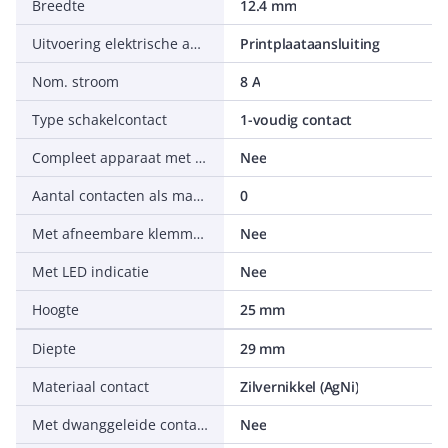
Breedte
12.4 mm
Uitvoering elektrische aansluiting
Printplaataansluiting
Nom. stroom
8 A
Type schakelcontact
1-voudig contact
Compleet apparaat met sokkel
Nee
Aantal contacten als maakcontact
0
Met afneembare klemmen
Nee
Met LED indicatie
Nee
Hoogte
25 mm
Diepte
29 mm
Materiaal contact
Zilvernikkel (AgNi)
Met dwanggeleide contacten
Nee