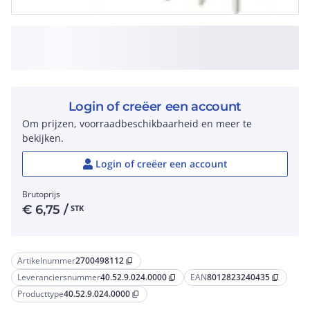
Login of creëer een account
Om prijzen, voorraadbeschikbaarheid en meer te
bekijken.
Login of creëer een account
Brutoprijs
€
6,75
/
STK
Artikelnummer
2700498112
content_copy
Leveranciersnummer
40.52.9.024.0000
EAN
8012823240435
content_copy
content_copy
Producttype
40.52.9.024.0000
content_copy