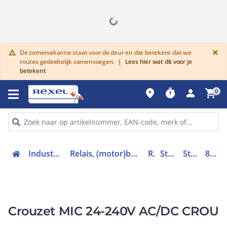
G
×
De zomervakantie staat voor de deur en dat betekent dat we
warning
routes gedeeltelijk samenvoegen.
|
Lees hier wat dit voor je
betekent
place
timer
person
shopping_cart
0
Industriele componenten
Relais, (motor)beveiliging en magneetschakelaars
Relais
Stroomrelais
Stroomrelais
84871122
Crouzet MIC 24-240V AC/DC CROU