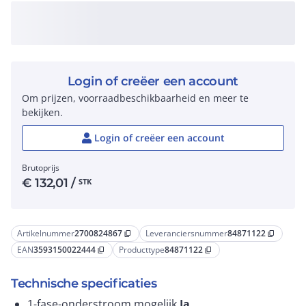
Login of creëer een account
Om prijzen, voorraadbeschikbaarheid en meer te
bekijken.
Login of creëer een account
Brutoprijs
€
132,01
/
STK
Artikelnummer
2700824867
Leveranciersnummer
84871122
content_copy
content_copy
EAN
3593150022444
Producttype
84871122
content_copy
content_copy
Technische specificaties
1-fase-onderstroom mogelijk
Ja