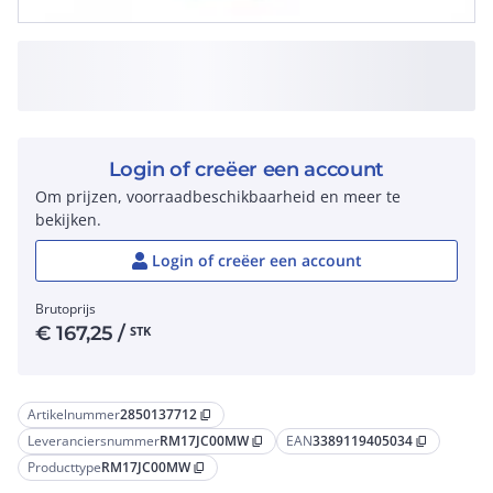
Login of creëer een account
Om prijzen, voorraadbeschikbaarheid en meer te
bekijken.
Login of creëer een account
Brutoprijs
€
167,25
/
STK
Artikelnummer
2850137712
content_copy
Leveranciersnummer
RM17JC00MW
EAN
3389119405034
content_copy
content_copy
Producttype
RM17JC00MW
content_copy