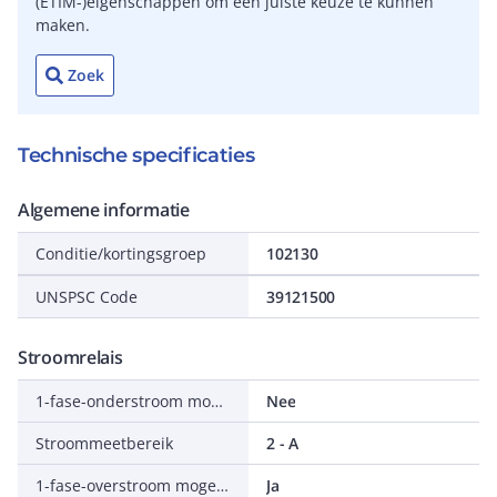
(ETIM-)eigenschappen om een juiste keuze te kunnen
maken.
Zoek
Technische specificaties
Algemene informatie
Conditie/kortingsgroep
102130
UNSPSC Code
39121500
Stroomrelais
1-fase-onderstroom mogelijk
Nee
Stroommeetbereik
2 - A
1-fase-overstroom mogelijk
Ja