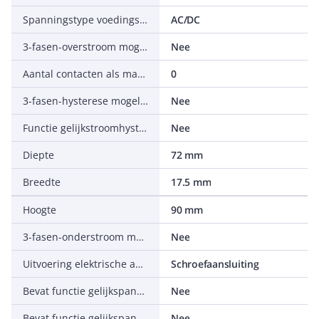
Spanningstype voedingsspanning
AC/DC
3-fasen-overstroom mogelijk
Nee
Aantal contacten als maakcontact
0
3-fasen-hysterese mogelijk
Nee
Functie gelijkstroomhysterese
Nee
Diepte
72 mm
Breedte
17.5 mm
Hoogte
90 mm
3-fasen-onderstroom mogelijk
Nee
Uitvoering elektrische aansluiting
Schroefaansluiting
Bevat functie gelijkspanningsoverstroom
Nee
Bevat functie gelijkspanningsonderstroom
Nee