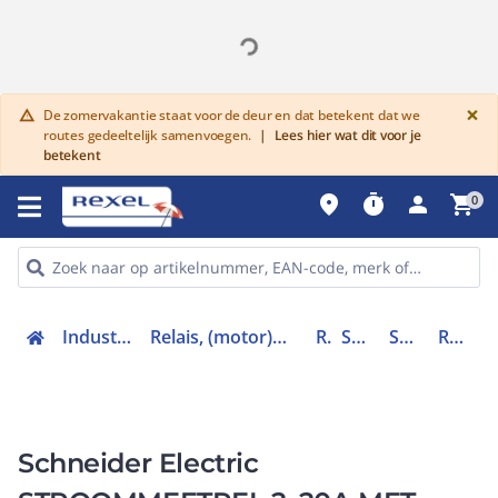
G
×
De zomervakantie staat voor de deur en dat betekent dat we
warning
routes gedeeltelijk samenvoegen.
|
Lees hier wat dit voor je
betekent
place
timer
person
shopping_cart
0
Industriele componenten
Relais, (motor)beveiliging en magneetschakelaars
Relais
Stroomrelais
Stroomrelais
RM17JC00MW
Schneider Electric