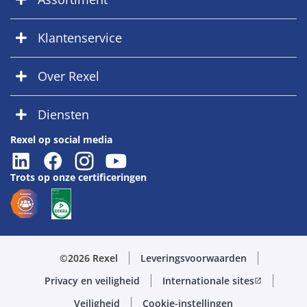
Klantenservice
Over Rexel
Diensten
Rexel op social media
Trots op onze certificeringen
©2026 Rexel
Leveringsvoorwaarden
Privacy en veiligheid
Internationale sites
open_in_new
Veiligheid
Cookie-instellingen