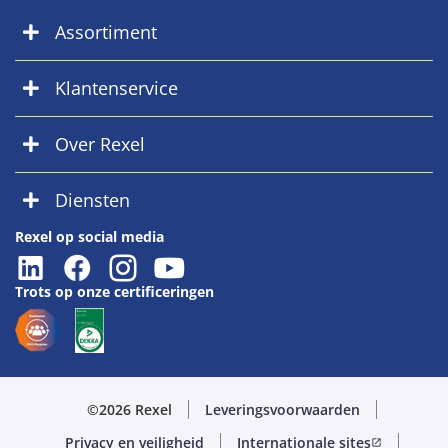
Assortiment
Klantenservice
Over Rexel
Diensten
Rexel op social media
Trots op onze certificeringen
©2026 Rexel
Leveringsvoorwaarden
Privacy en veiligheid
Internationale sites
open_in_new