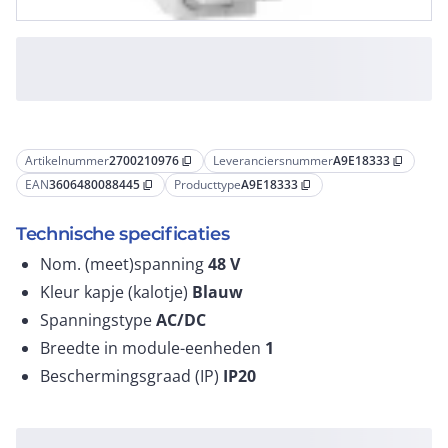
Artikelnummer
2700210976
Leveranciersnummer
A9E18333
content_copy
content_copy
EAN
3606480088445
Producttype
A9E18333
content_copy
content_copy
Technische specificaties
Nom. (meet)spanning
48
V
Kleur kapje (kalotje)
Blauw
Spanningstype
AC/DC
Breedte in module-eenheden
1
Beschermingsgraad (IP)
IP20