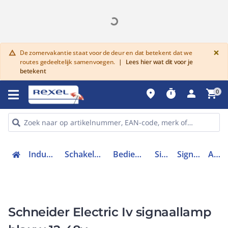
G
×
De zomervakantie staat voor de deur en dat betekent dat we
warning
routes gedeeltelijk samenvoegen.
|
Lees hier wat dit voor je
betekent
place
timer
person
shopping_cart
0
Industriele componenten
Schakelen, bedienen en signaleren
Bedieningen en signaleringen
Signaallampen
Signaallamp modulair
A9E18333
Schneider Electric Iv signaallamp