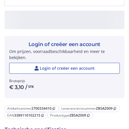
Login of creëer een account
Om prijzen, voorraadbeschikbaarheid en meer te
bekijken.
Login of creëer een account
Brutoprijs
€
3,10
/
STK
Artikelnummer
2700334410
Leveranciersnummer
ZB5AZ009
content_copy
content_copy
EAN
3389110102215
Producttype
ZB5AZ009
content_copy
content_copy