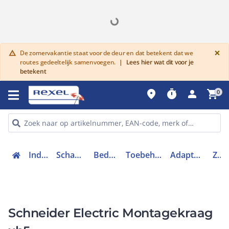
G
×
De zomervakantie staat voor de deur en dat betekent dat we
warning
routes gedeeltelijk samenvoegen.
|
Lees hier wat dit voor je
betekent
place
timer
person
shopping_cart
0
Industriele componenten
Schakelen, bedienen en signaleren
Bedieningen en signaleringen
Toebehoren bedieningen en signaleringen
Adapter drukknop / signaallamphouder
ZB5AZ009
Schneider Electric Montagekraag