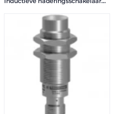
Inductieve naderingsschakelaar
Schakelafstand 20mm 200Hz
Metaal Connector M12