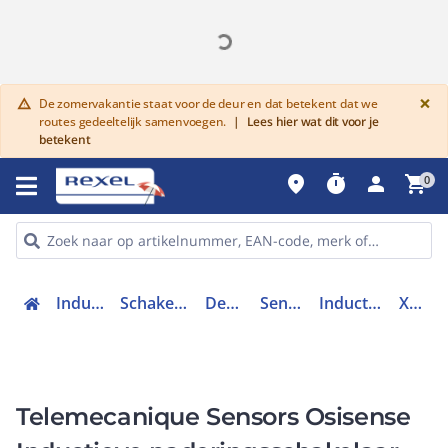
G
×
De zomervakantie staat voor de deur en dat betekent dat we
warning
routes gedeeltelijk samenvoegen.
|
Lees hier wat dit voor je
betekent
place
timer
person
shopping_cart
0
Industriele componenten
Schakelen, bedienen en signaleren
Detectie en sensoren
Sensoren & Actuatoren
Inductieve naderingsschakelaar
XS918R4PAM12
Telemecanique Sensors Osisense