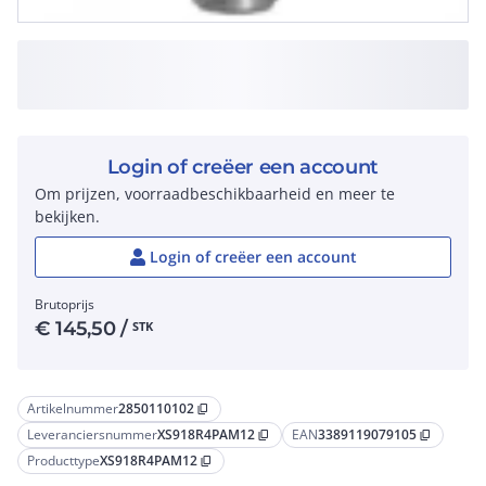
Login of creëer een account
Om prijzen, voorraadbeschikbaarheid en meer te
bekijken.
Login of creëer een account
Brutoprijs
€
145,50
/
STK
Artikelnummer
2850110102
content_copy
Leveranciersnummer
XS918R4PAM12
EAN
3389119079105
content_copy
content_copy
Producttype
XS918R4PAM12
content_copy