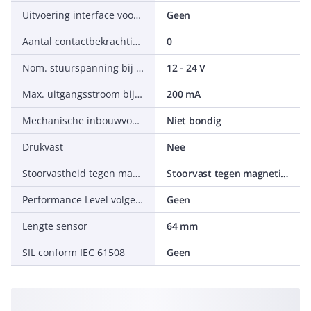
Uitvoering interface voor veiligheidscommunicatie
Geen
Aantal contactbekrachtigde uitgangen met meldfunctie
0
Nom. stuurspanning bij DC
12 - 24 V
Max. uitgangsstroom bij beveiligde uitgang
200 mA
Mechanische inbouwvoorwaarden voor sensor
Niet bondig
Drukvast
Nee
Stoorvastheid tegen magnetische velden
Stoorvast tegen magnetisch gelijk- en wisselveld
Performance Level volgens EN ISO 13849-1
Geen
Lengte sensor
64 mm
SIL conform IEC 61508
Geen