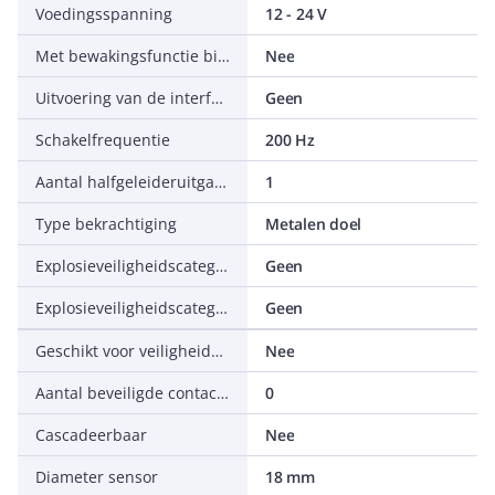
Voedingsspanning
12 - 24 V
Met bewakingsfunctie bijgeschakelde apparaten
Nee
Uitvoering van de interface
Geen
Schakelfrequentie
200 Hz
Aantal halfgeleideruitgangen met meldfunctie
1
Type bekrachtiging
Metalen doel
Explosieveiligheidscategorie voor gas
Geen
Explosieveiligheidscategorie voor stof
Geen
Geschikt voor veiligheidsfunctie
Nee
Aantal beveiligde contactbekrachtigde uitgangen
0
Cascadeerbaar
Nee
Diameter sensor
18 mm