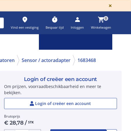
GLOBA
×
place
timer
person
shopping_cart
0
Vind een vestiging
Bespaar tijd
Inloggen
Winkelwagen
Keuzehulpen & calculatoren
settings
atoren
Sensor / actoradapter
1683468
Login of creëer een account
Om prijzen, voorraadbeschikbaarheid en meer te
bekijken.
Login of creëer een account
Brutoprijs
€
28,78
/
STK