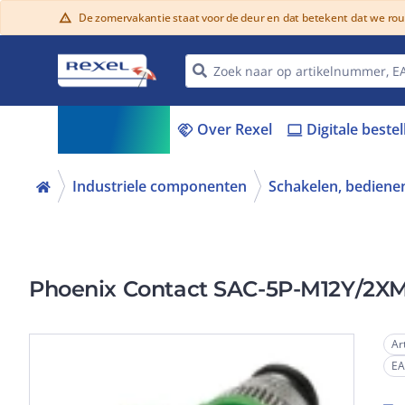
De zomervakantie staat voor de deur en dat betekent dat we ro
warning
Assortiment
Over Rexel
Digitale beste
menu_book
handshake
laptop
Industriele componenten
Schakelen, bedienen
Phoenix Contact SAC-5P-M12Y/2X
Ar
E