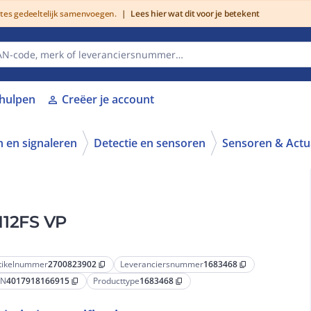
utes gedeeltelijk samenvoegen.
|
Lees hier wat dit voor je betekent
lhulpen
Creëer je account
person
 en signaleren
Detectie en sensoren
Sensoren & Actu
M12FS VP
tikelnummer
2700823902
Leveranciersnummer
1683468
content_copy
content_copy
AN
4017918166915
Producttype
1683468
content_copy
content_copy