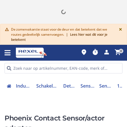
G
×
De zomervakantie staat voor de deur en dat betekent dat we
warning
routes gedeeltelijk samenvoegen.
|
Lees hier wat dit voor je
betekent
place
timer
person
shopping_cart
0
Industriele componenten
Schakelen, bedienen en signaleren
Detectie en sensoren
Sensoren & Actuatoren
Sensor / actoradapter
1519736
Phoenix Contact Sensor/actor