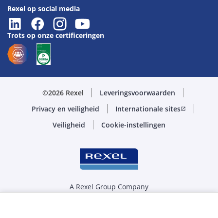
Rexel op social media
Trots op onze certificeringen
©2026 Rexel
Leveringsvoorwaarden
Privacy en veiligheid
Internationale sites
open_in_new
Veiligheid
Cookie-instellingen
A Rexel Group Company
Selecteer de juiste hoeveelheid