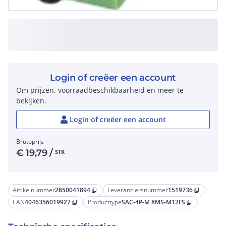
Login of creëer een account
Om prijzen, voorraadbeschikbaarheid en meer te
bekijken.
Login of creëer een account
Brutoprijs
€
19,79
/
STK
Artikelnummer
2850041894
Leveranciersnummer
1519736
content_copy
content_copy
EAN
4046356019927
Producttype
SAC-4P-M 8MS-M12FS
content_copy
content_copy