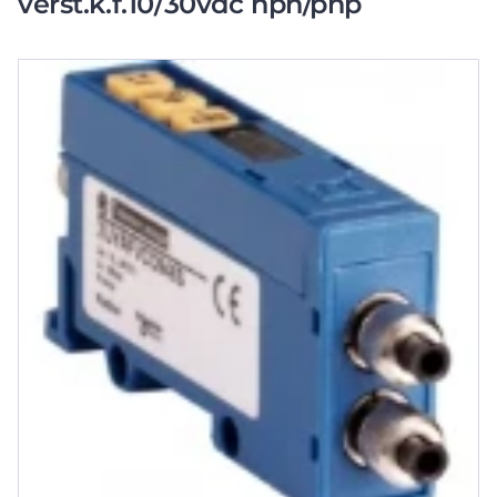
verst.k.f.10/30vdc npn/pnp