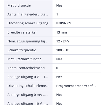
Met tijdfunctie
Nee
Aantal halfgeleideruitgangen met meldfunctie
1
Uitvoering schakeluitgang
PNP/NPN
Breedte versterker
13 mm
Nom. stuurspanning bij DC
12 - 24 V
Schakelfrequentie
1000 Hz
Met uitschakelfunctie
Nee
Aantal contactbekrachtigde uitgangen met meldfunctie
0
Analoge uitgang 0 V ... 10 V
Nee
Uitvoering schakelelement
Programmeerbaar/configureerbaar
Analoge uitgang 0 mA ... 20 mA
Nee
Analoge uitgang -10 V ... +10 V
Nee