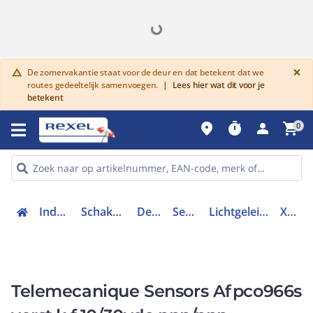
G
×
De zomervakantie staat voor de deur en dat betekent dat we
warning
routes gedeeltelijk samenvoegen.
|
Lees hier wat dit voor je
betekent
place
timer
person
shopping_cart
0
Industriele componenten
Schakelen, bedienen en signaleren
Detectie en sensoren
Sensoren toebehoren
Lichtgeleidersensor / lichtgeleiderversterker
XUYAFPCO966S
Telemecanique Sensors Afpco966s