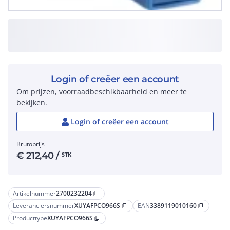
Login of creëer een account
Om prijzen, voorraadbeschikbaarheid en meer te
bekijken.
Login of creëer een account
Brutoprijs
€
212,40
/
STK
Artikelnummer
2700232204
content_copy
Leveranciersnummer
XUYAFPCO966S
EAN
3389119010160
content_copy
content_copy
Producttype
XUYAFPCO966S
content_copy