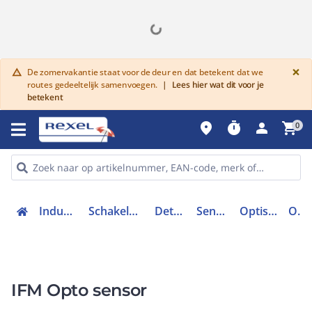
G
×
De zomervakantie staat voor de deur en dat betekent dat we
warning
routes gedeeltelijk samenvoegen.
|
Lees hier wat dit voor je
betekent
place
timer
person
shopping_cart
0
Industriele componenten
Schakelen, bedienen en signaleren
Detectie en sensoren
Sensoren toebehoren
Optische afstandssensor
OGT300
IFM Opto sensor