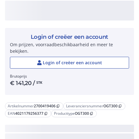
Login of creëer een account
Om prijzen, voorraadbeschikbaarheid en meer te
bekijken.
Login of creëer een account
Brutoprijs
€
141,20
/
STK
Artikelnummer
2700419406
Leveranciersnummer
OGT300
content_copy
content_copy
EAN
4021179256377
Producttype
OGT300
content_copy
content_copy