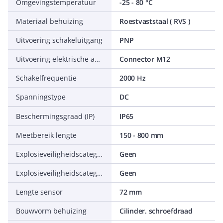
Omgevingstemperatuur
-25 - 80 °C
Materiaal behuizing
Roestvaststaal ( RVS )
Uitvoering schakeluitgang
PNP
Uitvoering elektrische aansluiting
Connector M12
Schakelfrequentie
2000 Hz
Spanningstype
DC
Beschermingsgraad (IP)
IP65
Meetbereik lengte
150 - 800 mm
Explosieveiligheidscategorie voor gas
Geen
Explosieveiligheidscategorie voor stof
Geen
Lengte sensor
72 mm
Bouwvorm behuizing
Cilinder. schroefdraad