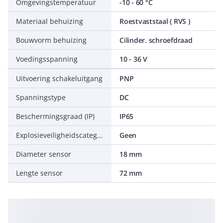
Omgevingstemperatuur
-10 - 60 °C
Materiaal behuizing
Roestvaststaal ( RVS )
Bouwvorm behuizing
Cilinder. schroefdraad
Voedingsspanning
10 - 36 V
Uitvoering schakeluitgang
PNP
Spanningstype
DC
Beschermingsgraad (IP)
IP65
Explosieveiligheidscategorie voor stof
Geen
Diameter sensor
18 mm
Lengte sensor
72 mm