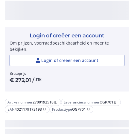
Login of creëer een account
Om prijzen, voorraadbeschikbaarheid en meer te
bekijken.
Login of creëer een account
Brutoprijs
€
272,01
/
STK
Artikelnummer
2700192518
Leveranciersnummer
OGP701
content_copy
content_copy
EAN
4021179173193
Producttype
OGP701
content_copy
content_copy