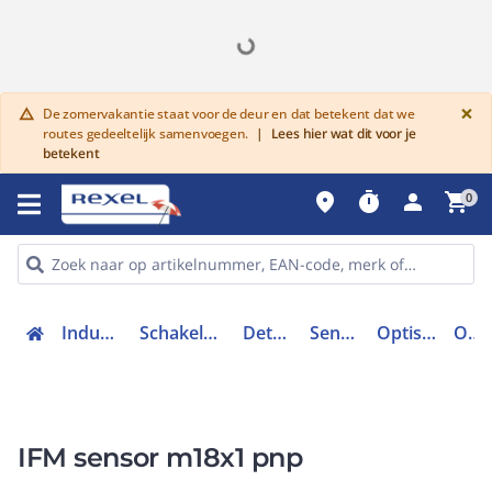
G
×
De zomervakantie staat voor de deur en dat betekent dat we
warning
routes gedeeltelijk samenvoegen.
|
Lees hier wat dit voor je
betekent
place
timer
person
shopping_cart
0
Industriele componenten
Schakelen, bedienen en signaleren
Detectie en sensoren
Sensoren toebehoren
Optische afstandssensor
OGP701
IFM sensor m18x1 pnp