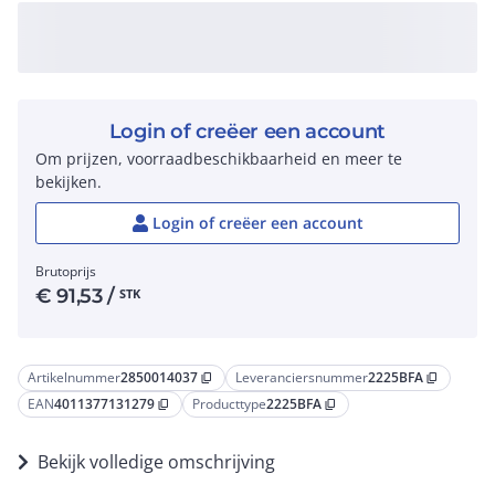
Login of creëer een account
Om prijzen, voorraadbeschikbaarheid en meer te
bekijken.
Login of creëer een account
Brutoprijs
€
91,53
/
STK
Artikelnummer
2850014037
Leveranciersnummer
2225BFA
content_copy
content_copy
EAN
4011377131279
Producttype
2225BFA
content_copy
content_copy
Bekijk volledige omschrijving