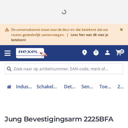
G
×
De zomervakantie staat voor de deur en dat betekent dat we
warning
routes gedeeltelijk samenvoegen.
|
Lees hier wat dit voor je
betekent
place
timer
person
shopping_cart
0
Industriele componenten
Schakelen, bedienen en signaleren
Detectie en sensoren
Sensoren toebehoren
Toebehoren sensoren
2225BFA
Jung Bevestigingsarm 2225BFA