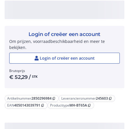
Login of creëer een account
Om prijzen, voorraadbeschikbaarheid en meer te
bekijken.
Login of creëer een account
Brutoprijs
€
52,29
/
STK
Artikelnummer
2850296984
Leveranciersnummer
245603
content_copy
content_copy
EAN
4050143039791
Producttype
MH-BT65A
content_copy
content_copy