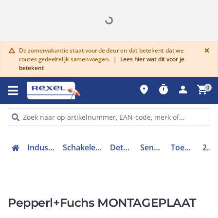
G
×
De zomervakantie staat voor de deur en dat betekent dat we
warning
routes gedeeltelijk samenvoegen.
|
Lees hier wat dit voor je
betekent
place
timer
person
shopping_cart
0
Industriele componenten
Schakelen, bedienen en signaleren
Detectie en sensoren
Sensoren toebehoren
Toebehoren sensoren
245603
Pepperl+Fuchs MONTAGEPLAAT