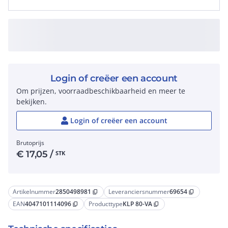
Login of creëer een account
Om prijzen, voorraadbeschikbaarheid en meer te
bekijken.
Login of creëer een account
Brutoprijs
€
17,05
/
STK
Artikelnummer
2850498981
Leveranciersnummer
69654
content_copy
content_copy
EAN
4047101114096
Producttype
KLP 80-VA
content_copy
content_copy