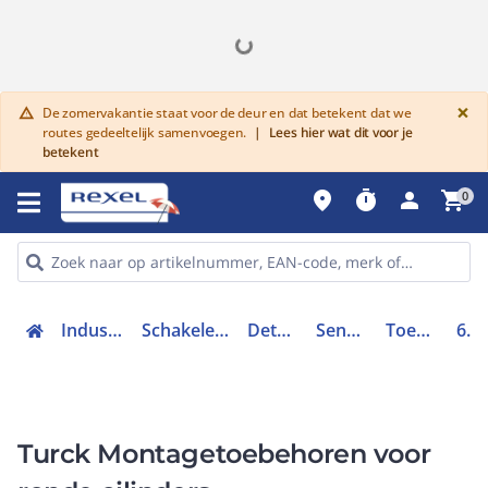
G
×
De zomervakantie staat voor de deur en dat betekent dat we
warning
routes gedeeltelijk samenvoegen.
|
Lees hier wat dit voor je
betekent
place
timer
person
shopping_cart
0
Industriele componenten
Schakelen, bedienen en signaleren
Detectie en sensoren
Sensoren toebehoren
Toebehoren sensoren
69654
Turck Montagetoebehoren voor