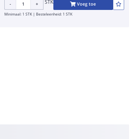
STK
-
+
Voeg toe
Minimaal: 1 STK | Besteleenheid: 1 STK