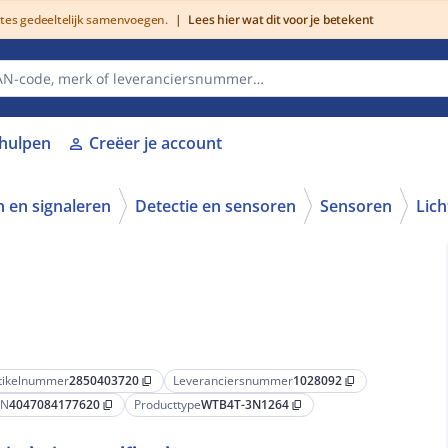
utes gedeeltelijk samenvoegen.
|
Lees hier wat dit voor je betekent
lhulpen
Creëer je account
person
 en signaleren
Detectie en sensoren
Sensoren
Lich
tikelnummer
2850403720
Leveranciersnummer
1028092
content_copy
content_copy
AN
4047084177620
Producttype
WTB4T-3N1264
content_copy
content_copy