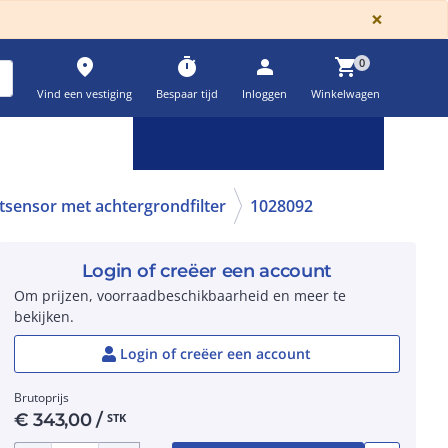
GLOBA
×
place
timer
person
shopping_cart
0
Vind een vestiging
Bespaar tijd
Inloggen
Winkelwagen
Keuzehulpen & calculatoren
settings
tsensor met achtergrondfilter
1028092
Login of creëer een account
Om prijzen, voorraadbeschikbaarheid en meer te
bekijken.
Login of creëer een account
Brutoprijs
€
343,00
/
STK