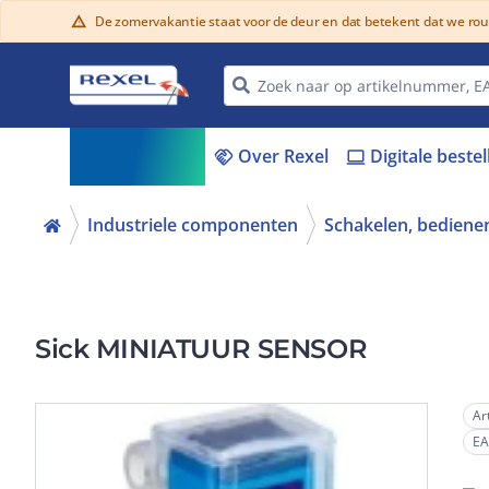
De zomervakantie staat voor de deur en dat betekent dat we ro
warning
Assortiment
Over Rexel
Digitale beste
menu_book
handshake
laptop
Industriele componenten
Schakelen, bedienen
Sick MINIATUUR SENSOR
Ar
E