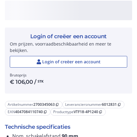
Login of creëer een account
Om prijzen, voorraadbeschikbaarheid en meer te
bekijken.
Login of creëer een account
Brutoprijs
€
106,00
/
STK
Artikelnummer
2700345063
Leveranciersnummer
6012831
content_copy
content_copy
EAN
4047084110740
Producttype
VTF18-4P1240
content_copy
content_copy
Technische specificaties
Nom. schakelafstand
90
mm