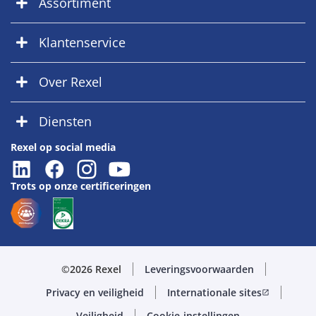
Assortiment
Klantenservice
Over Rexel
Diensten
Rexel op social media
Trots op onze certificeringen
©2026 Rexel
Leveringsvoorwaarden
Privacy en veiligheid
Internationale sites
open_in_new
Veiligheid
Cookie-instellingen