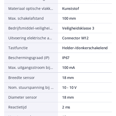
Materiaal optische vlakken
Kunststof
Max. schakelafstand
100 mm
Bedrijfsmiddel-veiligheidsklasse
Veiligheidsklasse 3
Uitvoering elektrische aansluiting
Connector M12
Tastfunctie
Helder-/donkerschakelend
Beschermingsgraad (IP)
IP67
Max. uitgangsstroom bij beveiligde uitgang
100 mA
Breedte sensor
18 mm
Nom. stuurspanning bij AC 50 Hz
10 - 10 V
Diameter sensor
18 mm
Reactietijd
2 ms