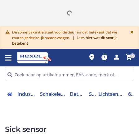
G
×
De zomervakantie staat voor de deur en dat betekent dat we
warning
routes gedeeltelijk samenvoegen.
|
Lees hier wat dit voor je
betekent
place
timer
person
shopping_cart
0
Industriele componenten
Schakelen, bedienen en signaleren
Detectie en sensoren
Sensoren
Lichtsensor met achtergrondfilter
6012831
Sick sensor