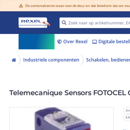
De zomervakantie staat voor de deur en dat betekent dat we ro
warning
Assortiment
Over Rexel
Digitale beste
menu_book
handshake
laptop
Industriele componenten
Schakelen, bedienen
Telemecanique Sensors FOTOCEL
Ar
E