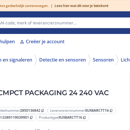
utes gedeeltelijk samenvoegen.
|
Lees hier wat dit voor je betekent
lhulpen
Creëer je account
person
 en signaleren
Detectie en sensoren
Sensoren
Lich
 CMPCT PACKAGING 24 240 VAC
tikelnummer
2850136842
Leveranciersnummer
XUX8ARCTT16
content_copy
content_copy
AN
3389119039901
Producttype
XUX8ARCTT16
content_copy
content_copy