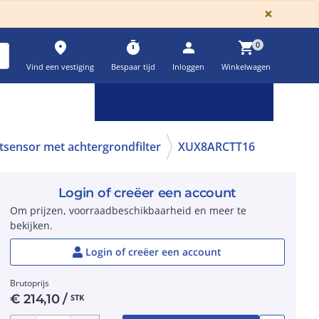
GLOBA
×
place
timer
person
shopping_cart
0
Vind een vestiging
Bespaar tijd
Inloggen
Winkelwagen
Keuzehulpen & calculatoren
settings
tsensor met achtergrondfilter
XUX8ARCTT16
Login of creëer een account
Om prijzen, voorraadbeschikbaarheid en meer te
bekijken.
Login of creëer een account
Brutoprijs
€
214,10
/
STK