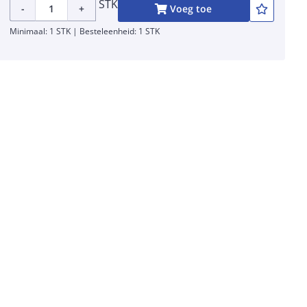
STK
-
+
Voeg toe
Minimaal: 1 STK | Besteleenheid: 1 STK