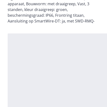
apparaat, Bouwvorm: met draaigreep, Vast, 3
Vaste-/tipfunctie met codering M22-XC-Y wijzigbaar,
standen, kleur draaigreep: groen,
normen en bepalingen: IEC/EN 60947, VDE 0660,
beschermingsgraad: IP66, Frontring titaan,
Aansluiting op SmartWire-DT: ja, met SWD-RMQ-