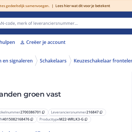
utes gedeeltelijk samenvoegen.
|
Lees hier wat dit voor je betekent
lhulpen
Creëer je account
person
 en signaleren
Schakelaars
Keuzeschakelaar frontel
tanden groen vast
tikelnummer
2700386701
Leveranciersnummer
216847
content_copy
content_copy
AN
4015082168476
Producttype
M22-WRLK3-G
content_copy
content_copy