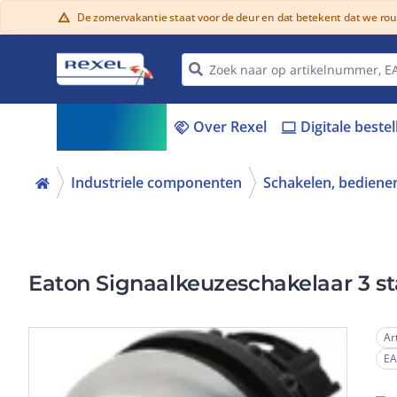
De zomervakantie staat voor de deur en dat betekent dat we ro
warning
Assortiment
Over Rexel
Digitale beste
menu_book
handshake
laptop
Industriele componenten
Schakelen, bedienen
Eaton Signaalkeuzeschakelaar 3 s
Ar
E