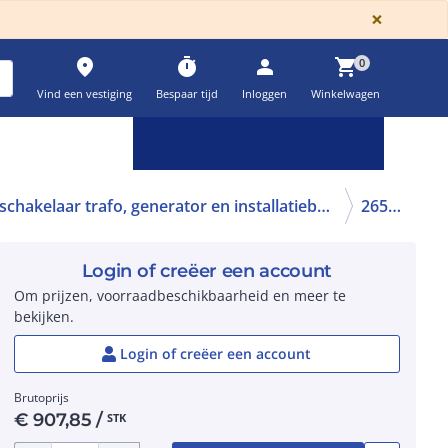
GLOBA
×
place
timer
person
shopping_cart
0
Vind een vestiging
Bespaar tijd
Inloggen
Winkelwagen
Keuzehulpen & calculatoren
settings
Vermogensschakelaar trafo, generator en installatiebeveiliging
265849
Login of creëer een account
Om prijzen, voorraadbeschikbaarheid en meer te
bekijken.
Login of creëer een account
Brutoprijs
€
907,85
/
STK