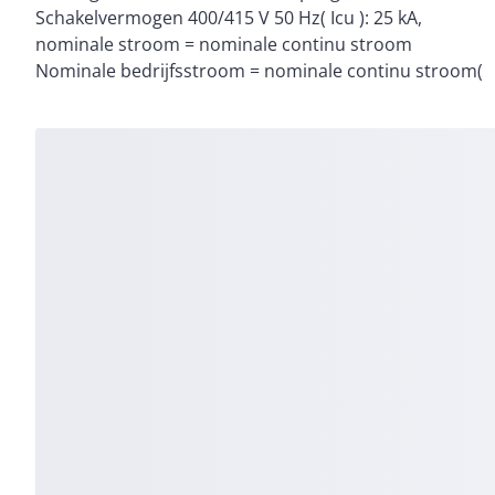
Schakelvermogen 400/415 V 50 Hz( Icu ): 25 kA,
Schroefaansluiting, Norm/goedkeuring: IEC,
nominale stroom = nominale continu stroom
Nominale bedrijfsstroom = nominale continu stroom(