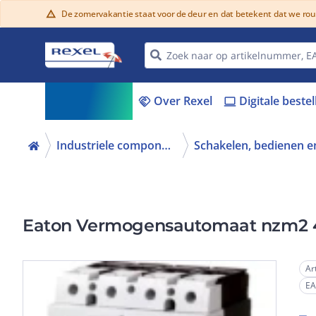
De zomervakantie staat voor de deur en dat betekent dat we ro
warning
Assortiment
Over Rexel
Digitale beste
menu_book
handshake
laptop
Industriele componenten
Eaton Vermogensautomaat nzm2 
Ar
E