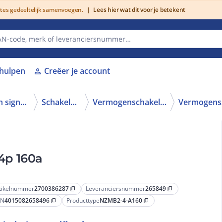
utes gedeeltelijk samenvoegen.
|
Lees hier wat dit voor je betekent
lhulpen
Creëer je account
person
Schakelen, bedienen en signaleren
Schakelaars
Vermogenschakelaars
4p 160a
tikelnummer
2700386287
Leveranciersnummer
265849
content_copy
content_copy
AN
4015082658496
Producttype
NZMB2-4-A160
content_copy
content_copy