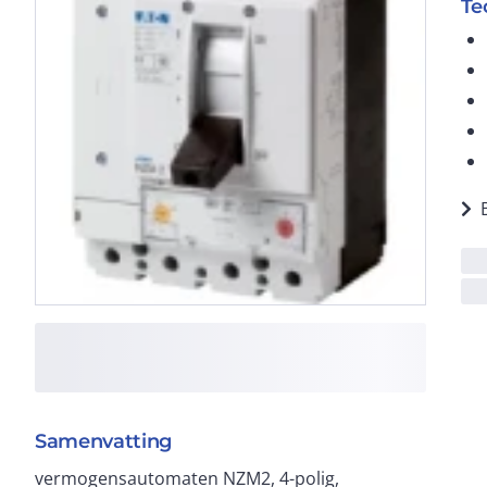
Te
Samenvatting
vermogensautomaten NZM2, 4-polig,
In = Iu ): 160 A, Inbouwtechniek: Vast ingebouwd,