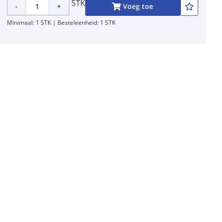
STK
-
+
Voeg toe
Minimaal: 1 STK | Besteleenheid: 1 STK