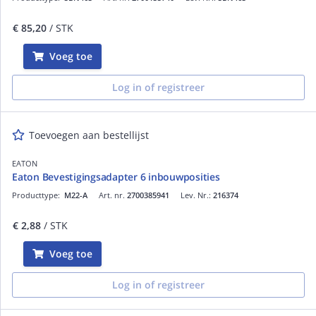
€ 85,20
/ STK
Voeg toe
Log in of registreer
Toevoegen aan bestellijst
EATON
Eaton Bevestigingsadapter 6 inbouwposities
Producttype:
M22-A
Art. nr.
2700385941
Lev. Nr.:
216374
€ 2,88
/ STK
Voeg toe
Log in of registreer