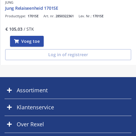
JUNG
Jung Relaiseenheid 1701SE
Producttype:
1701SE
Art. nr.
2850322361
Lev. Nr.:
1701SE
€ 105,03
/ STK
Voeg toe
Log in of registreer
Assortiment
Klantenservice
Over Rexel