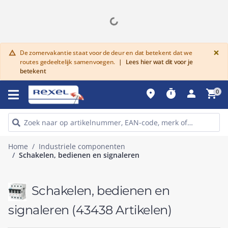
G
×
De zomervakantie staat voor de deur en dat betekent dat we
warning
routes gedeeltelijk samenvoegen.
|
Lees hier wat dit voor je
betekent
place
timer
person
shopping_cart
0
Home
Industriele componenten
Schakelen, bedienen en signaleren
Schakelen, bedienen en
signaleren
(43438 Artikelen)