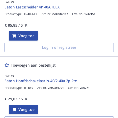
EATON
Eaton Lastscheider 4P 40A FLEX
Producttype:
IS-40-4-FL
Art. nr.
2700982117
Lev. Nr.:
1742151
€ 85,85
/ STK
Voeg toe
Log in of registreer
Toevoegen aan bestellijst
EATON
Eaton Hoofdschakelaar is-40/2-40a 2p 2te
Producttype:
IS-40/2
Art. nr.
2700386791
Lev. Nr.:
276271
€ 29,03
/ STK
Voeg toe