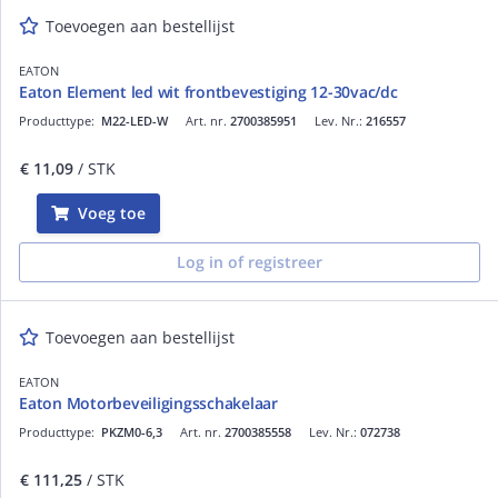
Toevoegen aan bestellijst
EATON
Eaton Element led wit frontbevestiging 12-30vac/dc
Producttype:
M22-LED-W
Art. nr.
2700385951
Lev. Nr.:
216557
€ 11,09
/ STK
Voeg toe
Log in of registreer
Toevoegen aan bestellijst
EATON
Eaton Motorbeveiligingsschakelaar
Producttype:
PKZM0-6,3
Art. nr.
2700385558
Lev. Nr.:
072738
€ 111,25
/ STK