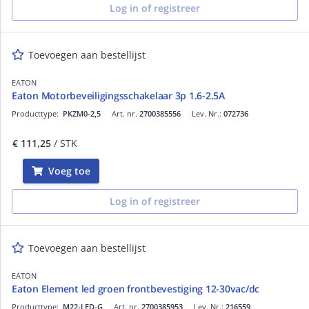
Log in of registreer
Toevoegen aan bestellijst
EATON
Eaton Motorbeveiligingsschakelaar 3p 1.6-2.5A
Producttype:
PKZM0-2,5
Art. nr.
2700385556
Lev. Nr.:
072736
€ 111,25
/ STK
Voeg toe
Log in of registreer
Toevoegen aan bestellijst
EATON
Eaton Element led groen frontbevestiging 12-30vac/dc
Producttype:
M22-LED-G
Art. nr.
2700385953
Lev. Nr.:
216559