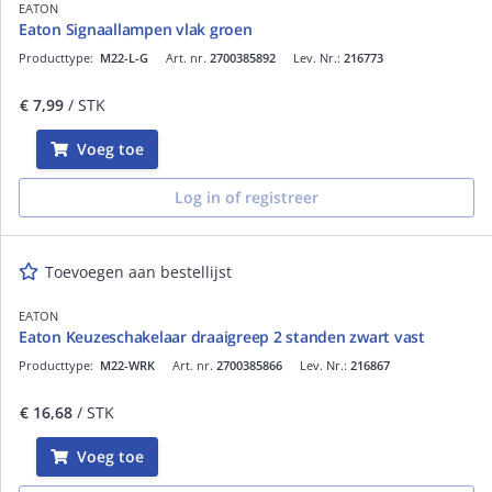
EATON
Eaton Signaallampen vlak groen
Producttype:
M22-L-G
Art. nr.
2700385892
Lev. Nr.:
216773
€ 7,99
/ STK
Voeg toe
Log in of registreer
Toevoegen aan bestellijst
EATON
Eaton Keuzeschakelaar draaigreep 2 standen zwart vast
Producttype:
M22-WRK
Art. nr.
2700385866
Lev. Nr.:
216867
€ 16,68
/ STK
Voeg toe