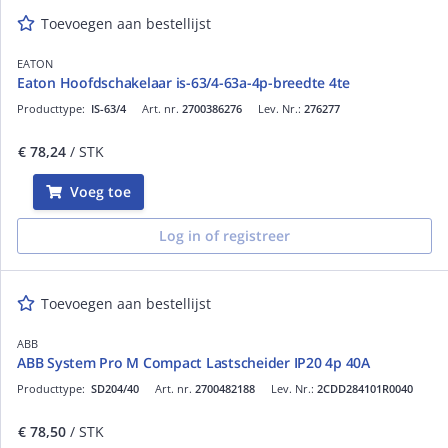
Toevoegen aan bestellijst
EATON
Eaton Hoofdschakelaar is-63/4-63a-4p-breedte 4te
Producttype:
IS-63/4
Art. nr.
2700386276
Lev. Nr.:
276277
€ 78,24
/ STK
Voeg toe
Log in of registreer
Toevoegen aan bestellijst
ABB
ABB System Pro M Compact Lastscheider IP20 4p 40A
Producttype:
SD204/40
Art. nr.
2700482188
Lev. Nr.:
2CDD284101R0040
€ 78,50
/ STK