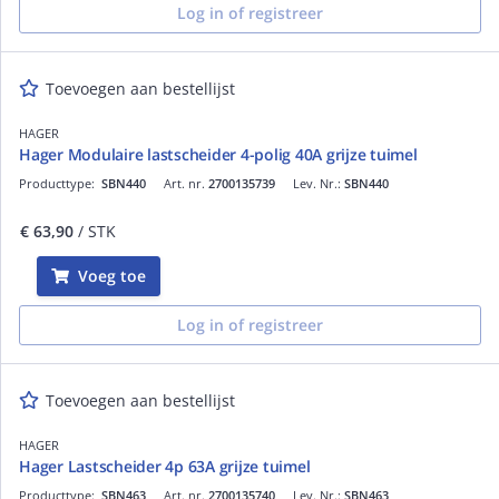
Log in of registreer
Toevoegen aan bestellijst
HAGER
Hager Modulaire lastscheider 4-polig 40A grijze tuimel
Producttype:
SBN440
Art. nr.
2700135739
Lev. Nr.:
SBN440
€ 63,90
/ STK
Voeg toe
Log in of registreer
Toevoegen aan bestellijst
HAGER
Hager Lastscheider 4p 63A grijze tuimel
Producttype:
SBN463
Art. nr.
2700135740
Lev. Nr.:
SBN463