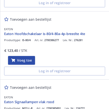
Log in of registreer
Toevoegen aan bestellijst
EATON
Eaton Hoofdschakelaar is-80/4-80a-4p-breedte 4te
Producttype:
IS-80/4
Art. nr.
2700386277
Lev. Nr.:
276281
€ 123,40
/ STK
Voeg toe
Log in of registreer
Toevoegen aan bestellijst
EATON
Eaton Signaallampen vlak rood
Producttype:
M22-L-R
Art. nr.
2700385891
Lev. Nr.:
216772