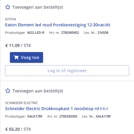
Toevoegen aan bestellijst
EATON
Eaton Element led rood frontbevestiging 12-30vac/dc
Producttype:
M22-LED-R
Art. nr.
2700385952
Lev. Nr.:
216558
€ 11,09
/ STK
Voeg toe
Log in of registreer
Toevoegen aan bestellijst
SCHNEIDER ELECTRIC
Schneider Electric Drukknopkast 1 noodstop rd t-t-r
Producttype:
XALK178F
Art. nr.
2700330305
Lev. Nr.:
XALK178F
€ 55,20
/ STK