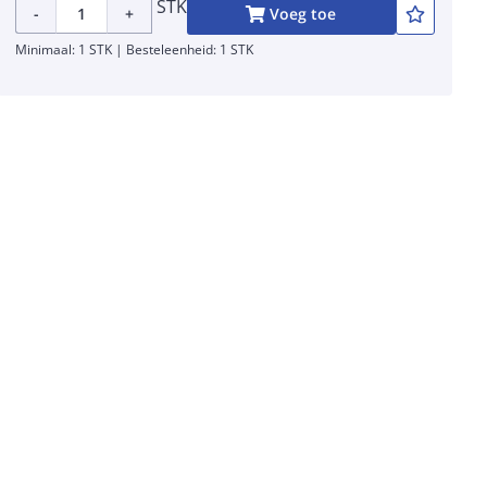
STK
-
+
Voeg toe
Minimaal: 1 STK | Besteleenheid: 1 STK