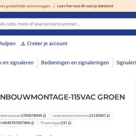
utes gedeeltelijk samenvoegen.
|
Lees hier wat dit voor je betekent
lhulpen
Creëer je account
person
 en signaleren
Bedieningen en signaleringen
Signaler
INBOUWMONTAGE-115VAC GROEN
tikelnummer
2700878949
Leveranciersnummer
23120067
content_copy
content_copy
AN
4049787007860
Producttype
231
content_copy
content_copy