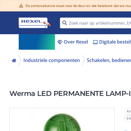
De zomervakantie staat voor de deur en dat betekent dat we ro
warning
Assortiment
Over Rexel
Digitale beste
menu_book
handshake
laptop
Industriele componenten
Schakelen, bedienen
Werma LED PERMANENTE LAMP-
Ar
E