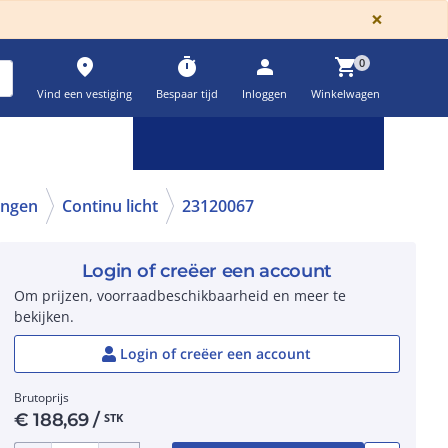
GLOBA
×
place
timer
person
shopping_cart
0
Vind een vestiging
Bespaar tijd
Inloggen
Winkelwagen
Keuzehulpen & calculatoren
settings
ingen
Continu licht
23120067
Login of creëer een account
Om prijzen, voorraadbeschikbaarheid en meer te
bekijken.
Login of creëer een account
Brutoprijs
€
188,69
/
STK