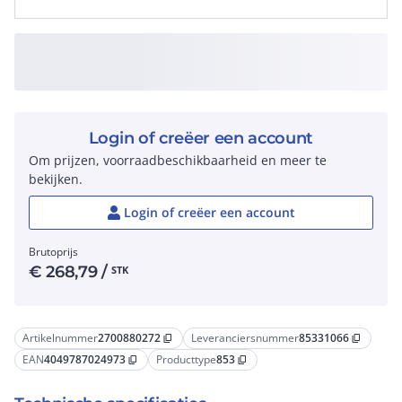
Login of creëer een account
Om prijzen, voorraadbeschikbaarheid en meer te
bekijken.
Login of creëer een account
Brutoprijs
€
268,79
/
STK
Artikelnummer
2700880272
Leveranciersnummer
85331066
content_copy
content_copy
EAN
4049787024973
Producttype
853
content_copy
content_copy