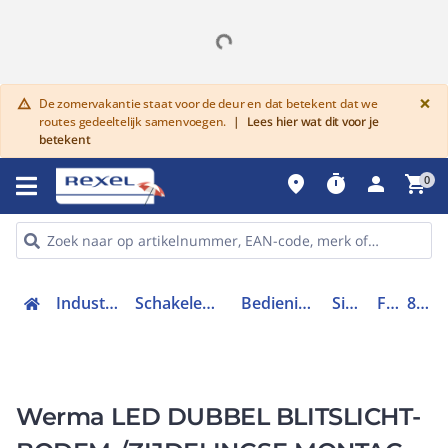
G
×
De zomervakantie staat voor de deur en dat betekent dat we
warning
routes gedeeltelijk samenvoegen.
|
Lees hier wat dit voor je
betekent
place
timer
person
shopping_cart
0
Industriele componenten
Schakelen, bedienen en signaleren
Bedieningen en signaleringen
Signaleringen
Flitslicht
85331066
Werma LED DUBBEL BLITSLICHT-