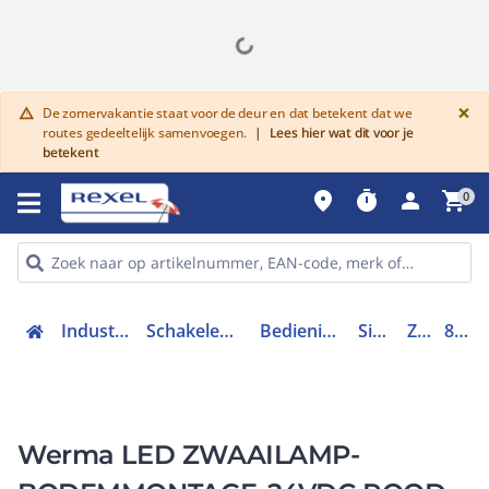
G
×
De zomervakantie staat voor de deur en dat betekent dat we
warning
routes gedeeltelijk samenvoegen.
|
Lees hier wat dit voor je
betekent
place
timer
person
shopping_cart
0
Industriele componenten
Schakelen, bedienen en signaleren
Bedieningen en signaleringen
Signaleringen
Zwaailicht
83912055
Werma LED ZWAAILAMP-