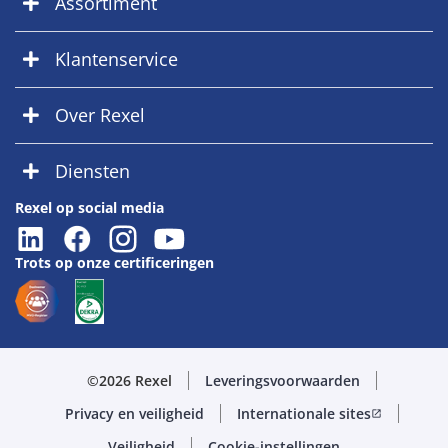
Assortiment
Klantenservice
Over Rexel
Diensten
Rexel op social media
Trots op onze certificeringen
©2026 Rexel
Leveringsvoorwaarden
Privacy en veiligheid
Internationale sites
open_in_new
Veiligheid
Cookie-instellingen