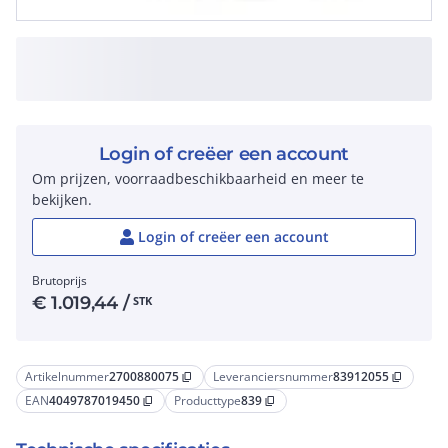
Login of creëer een account
Om prijzen, voorraadbeschikbaarheid en meer te
bekijken.
Login of creëer een account
Brutoprijs
€
1.019,44
/
STK
Artikelnummer
2700880075
Leveranciersnummer
83912055
content_copy
content_copy
EAN
4049787019450
Producttype
839
content_copy
content_copy