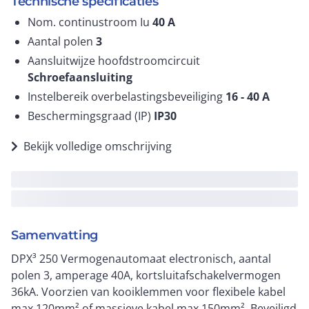
Technische specificaties
Nom. continustroom Iu
40
A
Aantal polen
3
Aansluitwijze hoofdstroomcircuit
Schroefaansluiting
Instelbereik overbelastingsbeveiliging
16 - 40
A
Beschermingsgraad (IP)
IP30
Bekijk volledige omschrijving
Samenvatting
DPX³ 250 Vermogenautomaat electronisch, aantal
polen 3, amperage 40A, kortsluitafschakelvermogen
36kA. Voorzien van kooiklemmen voor flexibele kabel
max.120mm² of massieve kabel max.150mm². Beveiligd