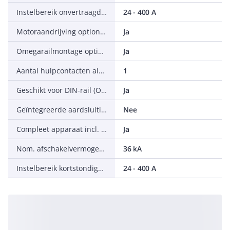
Instelbereik onvertraagde kortsluitbeveiliging
24 - 400 A
Motoraandrijving optioneel
Ja
Omegarailmontage optioneel
Ja
Aantal hulpcontacten als wisselcontact
1
Geschikt voor DIN-rail (Omega-rail) montage
Ja
Geïntegreerde aardsluitingsbeveiliging
Nee
Compleet apparaat incl. beveiligingsunit
Ja
Nom. afschakelvermogen Icu bij 400 V, 50 Hz
36 kA
Instelbereik kortstondigvertraagde kortsluitactivering
24 - 400 A