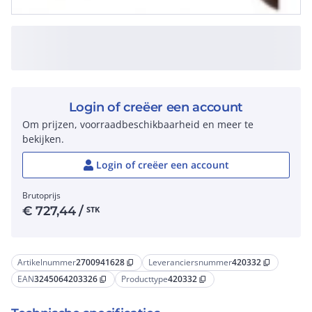
Login of creëer een account
Om prijzen, voorraadbeschikbaarheid en meer te
bekijken.
Login of creëer een account
Brutoprijs
€
727,44
/
STK
Artikelnummer
2700941628
Leveranciersnummer
420332
content_copy
content_copy
EAN
3245064203326
Producttype
420332
content_copy
content_copy