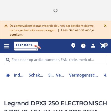
G
×
De zomervakantie staat voor de deur en dat betekent dat we
warning
routes gedeeltelijk samenvoegen.
|
Lees hier wat dit voor je
betekent
place
timer
person
shopping_cart
0
Industriele componenten
Schakelen, bedienen en signaleren
Schakelaars
Vermogenschakelaars
Vermogensschakelaar trafo, generator en installatiebeveiliging
420332
Legrand DPX3 250 ELECTRONISCH