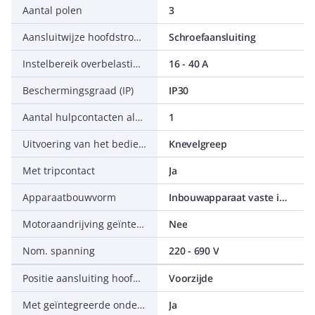
Aantal polen
3
Aansluitwijze hoofdstroomcircuit
Schroefaansluiting
Instelbereik overbelastingsbeveiliging
16 - 40 A
Beschermingsgraad (IP)
IP30
Aantal hulpcontacten als verbreekcontact
1
Uitvoering van het bedieningselement
Knevelgreep
Met tripcontact
Ja
Apparaatbouwvorm
Inbouwapparaat vaste inbouw techniek
Motoraandrijving geïntegreerd
Nee
Nom. spanning
220 - 690 V
Positie aansluiting hoofdstroomcircuit
Voorzijde
Met geïntegreerde onderspanningsspoel
Ja