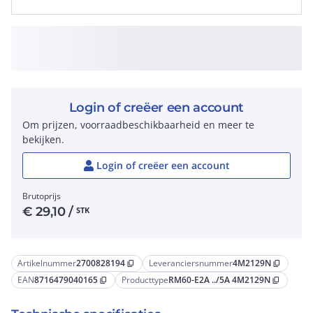
Login of creëer een account
Om prijzen, voorraadbeschikbaarheid en meer te
bekijken.
Login of creëer een account
Brutoprijs
€
29,10
/
STK
Artikelnummer
2700828194
Leveranciersnummer
4M2129N
content_copy
content_copy
EAN
8716479040165
Producttype
RM60-E2A ../5A 4M2129N
content_copy
content_copy