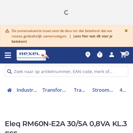
G
×
De zomervakantie staat voor de deur en dat betekent dat we
warning
routes gedeeltelijk samenvoegen.
|
Lees hier wat dit voor je
betekent
place
timer
person
shopping_cart
0
Industriele componenten
Transformatoren en voedingen
Transformatoren
Stroommeettransformator
4M2129N
Eleq RM60N-E2A 30/5A 0,8VA KL.3