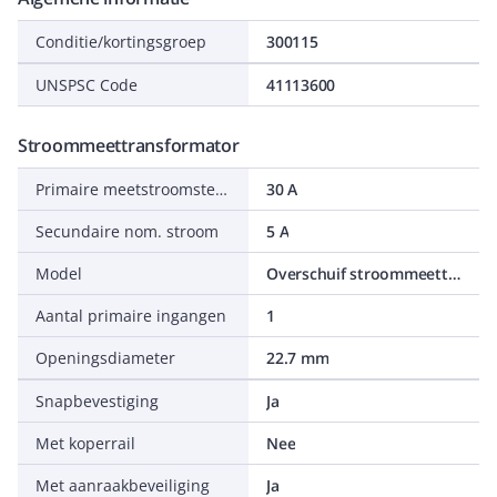
Conditie/kortingsgroep
300115
UNSPSC Code
41113600
Stroommeettransformator
Primaire meetstroomsterkte In
30 A
Secundaire nom. stroom
5 A
Model
Overschuif stroommeettransformator
Aantal primaire ingangen
1
Openingsdiameter
22.7 mm
Snapbevestiging
Ja
Met koperrail
Nee
Met aanraakbeveiliging
Ja