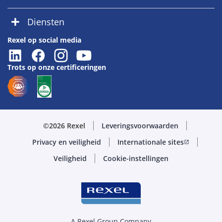
Diensten
Rexel op social media
Trots op onze certificeringen
©2026 Rexel
Leveringsvoorwaarden
Privacy en veiligheid
Internationale sites
open_in_new
Veiligheid
Cookie-instellingen
A Rexel Group Company