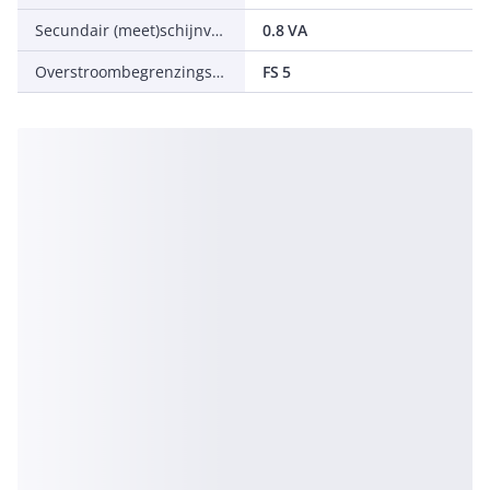
Secundair (meet)schijnvermogen
0.8 VA
Overstroombegrenzingsfactor
FS 5