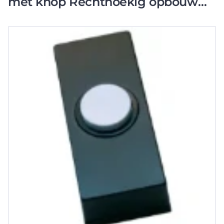
met knop Rechthoekig opbouw
zwart 716135