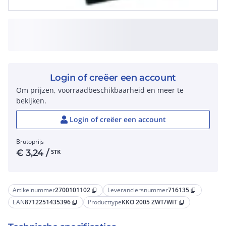
Login of creëer een account
Om prijzen, voorraadbeschikbaarheid en meer te
bekijken.
Login of creëer een account
Brutoprijs
€
3,24
/
STK
Artikelnummer
2700101102
Leveranciersnummer
716135
content_copy
content_copy
EAN
8712251435396
Producttype
KKO 2005 ZWT/WIT
content_copy
content_copy