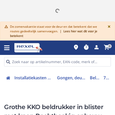
G
×
De zomervakantie staat voor de deur en dat betekent dat we
warning
routes gedeeltelijk samenvoegen.
|
Lees hier wat dit voor je
betekent
place
timer
person
shopping_cart
0
Installatiekasten en verdeelinrichtingen
Gongen, deurbellen en trafo's
Beldrukker
716135
Grothe KKO beldrukker in blister