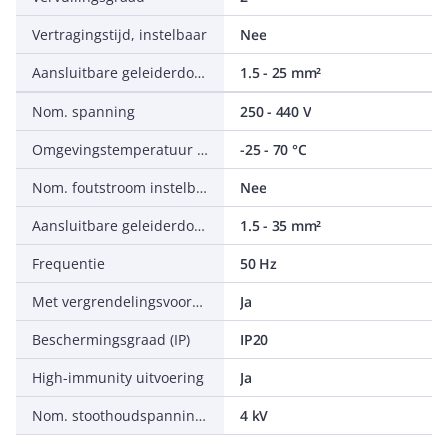
Vertragingstijd, instelbaar
Nee
Aansluitbare geleiderdoorsnede meerdraads
1.5 - 25 mm²
Nom. spanning
250 - 440 V
Omgevingstemperatuur tijdens bedrijf
-25 - 70 °C
Nom. foutstroom instelbaar
Nee
Aansluitbare geleiderdoorsnede eendraads
1.5 - 35 mm²
Frequentie
50 Hz
Met vergrendelingsvoorziening
Ja
Beschermingsgraad (IP)
IP20
High-immunity uitvoering
Ja
Nom. stoothoudspanning (Uimp)
4 kV