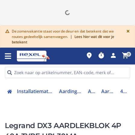
G
×
De zomervakantie staat voor de deur en dat betekent dat we
warning
routes gedeeltelijk samenvoegen.
|
Lees hier wat dit voor je
betekent
place
timer
person
shopping_cart
0
Installatiemateriaal en buizen
Aardingsmaterialen
Aarding
Aardlekblok
410533
Legrand DX3 AARDLEKBLOK 4P