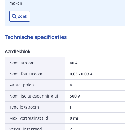
maken.
Zoek
Technische specificaties
Aardlekblok
Nom. stroom
40 A
Nom. foutstroom
0.03 - 0.03 A
Aantal polen
4
Nom. isolatiespanning Ui
500 V
Type lekstroom
F
Max. vertragingstijd
0 ms
Vervuilingsgraad
2