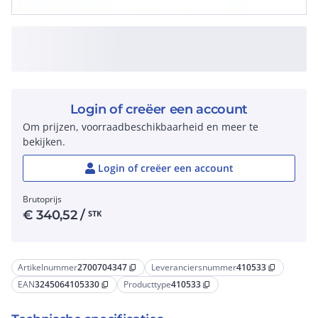
Login of creëer een account
Om prijzen, voorraadbeschikbaarheid en meer te
bekijken.
Login of creëer een account
Brutoprijs
€
340,52
/
STK
Artikelnummer
2700704347
Leveranciersnummer
410533
content_copy
content_copy
EAN
3245064105330
Producttype
410533
content_copy
content_copy