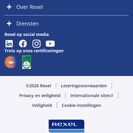
Over Rexel
Diensten
Rexel op social media
Trots op onze certificeringen
©2026 Rexel
Leveringsvoorwaarden
Privacy en veiligheid
Internationale sites
open_in_new
Veiligheid
Cookie-instellingen