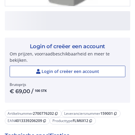
Login of creëer een account
Om prijzen, voorraadbeschikbaarheid en meer te
bekijken.
Login of creëer een account
Brutoprijs
€
69,00
/
100 STK
Artikelnummer
2700776202
Leveranciersnummer
159001
content_copy
content_copy
EAN
4013339206209
Producttype
FLM6X12
content_copy
content_copy