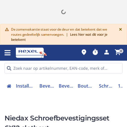
G
×
De zomervakantie staat voor de deur en dat betekent dat we
warning
routes gedeeltelijk samenvoegen.
|
Lees hier wat dit voor je
betekent
place
timer
person
shopping_cart
0
Installatiemateriaal en buizen
Bevestigingsmaterialen
Bevestigingsmaterialen
Bouten, moeren en ringen
Schroefbevestigingsset
159001
Niedax Schroefbevestigingsset