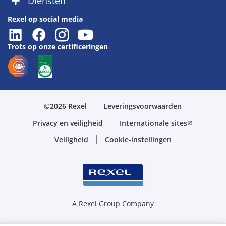
Diensten
Rexel op social media
Trots op onze certificeringen
©2026 Rexel
Leveringsvoorwaarden
Privacy en veiligheid
Internationale sites
open_in_new
Veiligheid
Cookie-instellingen
A Rexel Group Company