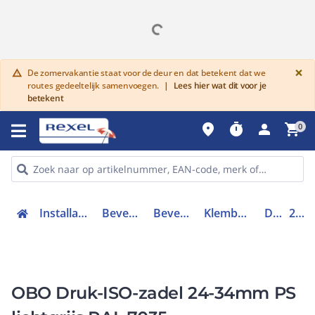
G
×
De zomervakantie staat voor de deur en dat betekent dat we
warning
routes gedeeltelijk samenvoegen.
|
Lees hier wat dit voor je
betekent
place
timer
person
shopping_cart
0
Installatiemateriaal en buizen
Bevestigingsmaterialen
Bevestigingsmaterialen
Klembeugels, zadels en clips
Drukzadel
2101068
OBO Druk-ISO-zadel 24-34mm PS