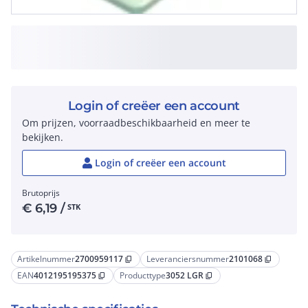
Login of creëer een account
Om prijzen, voorraadbeschikbaarheid en meer te
bekijken.
Login of creëer een account
Brutoprijs
€
6,19
/
STK
Artikelnummer
2700959117
Leveranciersnummer
2101068
content_copy
content_copy
EAN
4012195195375
Producttype
3052 LGR
content_copy
content_copy