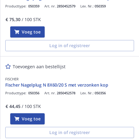
Producttype:
050359
Art. nr.
2850452579
Lev. Nr.:
050359
€ 75,30
/ 100 STK
Voeg toe
Log in of registreer
Toevoegen aan bestellijst
FISCHER
Fischer Nagelplug N 8X60/20 S met verzonken kop
Producttype:
050356
Art. nr.
2850452578
Lev. Nr.:
050356
€ 44,45
/ 100 STK
Voeg toe
Log in of registreer