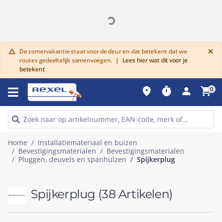
G
×
De zomervakantie staat voor de deur en dat betekent dat we
warning
routes gedeeltelijk samenvoegen.
|
Lees hier wat dit voor je
betekent
place
timer
person
shopping_cart
0
Home
Installatiemateriaal en buizen
Bevestigingsmaterialen
Bevestigingsmaterialen
Pluggen, deuvels en spanhulzen
Spijkerplug
Spijkerplug
(38 Artikelen)