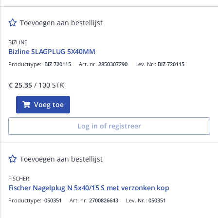
Toevoegen aan bestellijst
BIZLINE
Bizline SLAGPLUG 5X40MM
Producttype:
BIZ 720115
Art. nr.
2850307290
Lev. Nr.:
BIZ 720115
€ 25,35
/ 100 STK
Voeg toe
Log in of registreer
Toevoegen aan bestellijst
FISCHER
Fischer Nagelplug N 5x40/15 S met verzonken kop
Producttype:
050351
Art. nr.
2700826643
Lev. Nr.:
050351