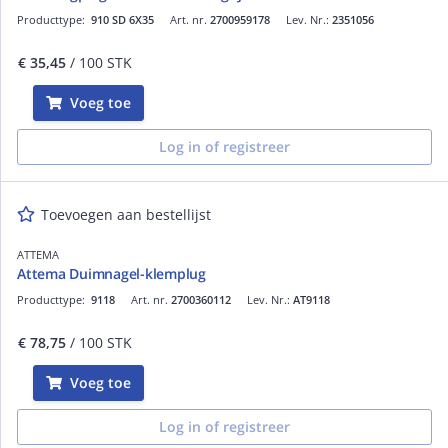
Producttype:
910 SD 6X35
Art. nr.
2700959178
Lev. Nr.:
2351056
€ 35,45
/ 100 STK
Voeg toe
Log in of registreer
Toevoegen aan bestellijst
ATTEMA
Attema Duimnagel-klemplug
Producttype:
9118
Art. nr.
2700360112
Lev. Nr.:
AT9118
€ 78,75
/ 100 STK
Voeg toe
Log in of registreer