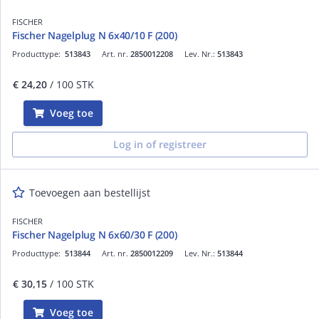
FISCHER
Fischer Nagelplug N 6x40/10 F (200)
Producttype:
513843
Art. nr.
2850012208
Lev. Nr.:
513843
€ 24,20
/ 100 STK
Voeg toe
Log in of registreer
Toevoegen aan bestellijst
FISCHER
Fischer Nagelplug N 6x60/30 F (200)
Producttype:
513844
Art. nr.
2850012209
Lev. Nr.:
513844
€ 30,15
/ 100 STK
Voeg toe