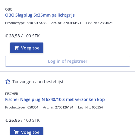
OBO
OBO Slagplug 5x35mm pa lichtgrijs
Producttype:
910 SD 5X35
Art. nr.
2700114171
Lev. Nr.:
2351021
€ 28,53
/ 100 STK
Voeg toe
Log in of registreer
Toevoegen aan bestellijst
FISCHER
Fischer Nagelplug N 6x40/10 S met verzonken kop
Producttype:
050354
Art. nr.
2700126184
Lev. Nr.:
050354
€ 26,85
/ 100 STK
Voeg toe