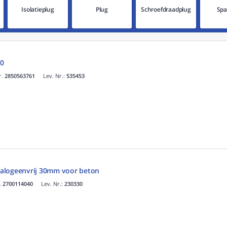
Isolatieplug
Plug
Schroefdraadplug
Spa
0
r.
2850563761
Lev. Nr.:
535453
alogeenvrij 30mm voor beton
.
2700114040
Lev. Nr.:
230330