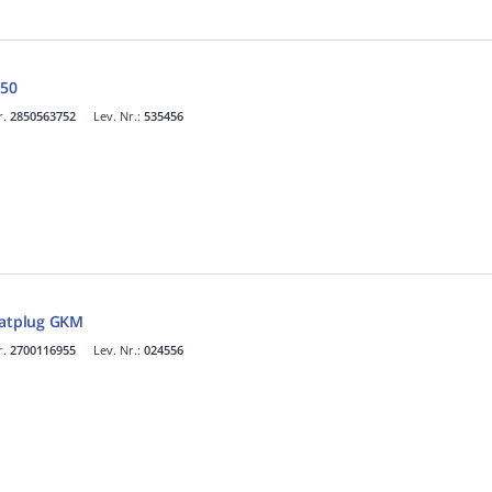
50
r.
2850563752
Lev. Nr.:
535456
aatplug GKM
r.
2700116955
Lev. Nr.:
024556