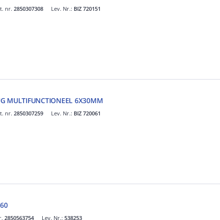
t. nr.
2850307308
Lev. Nr.:
BIZ 720151
LUG MULTIFUNCTIONEEL 6X30MM
t. nr.
2850307259
Lev. Nr.:
BIZ 720061
60
r.
2850563754
Lev. Nr.:
538253