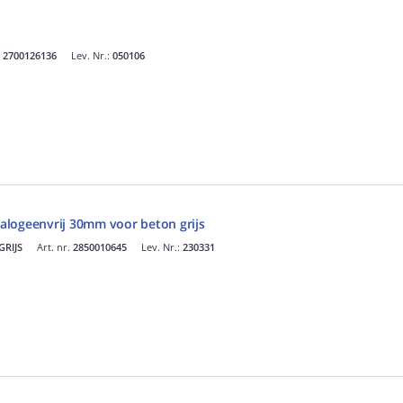
.
2700126136
Lev. Nr.:
050106
logeenvrij 30mm voor beton grijs
RIJS
Art. nr.
2850010645
Lev. Nr.:
230331