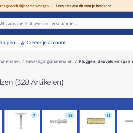
utes gedeeltelijk samenvoegen.
|
Lees hier wat dit voor je betekent
lhulpen
Creëer je account
person
materialen
Bevestigingsmaterialen
Pluggen, deuvels en span
lzen
(328 Artikelen)
7
166
18