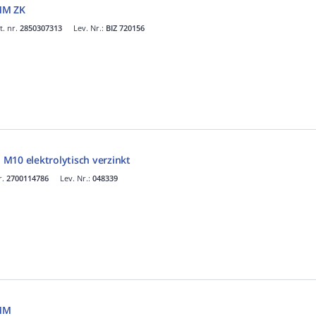
MM ZK
t. nr.
2850307313
Lev. Nr.:
BIZ 720156
I M10 elektrolytisch verzinkt
r.
2700114786
Lev. Nr.:
048339
MM