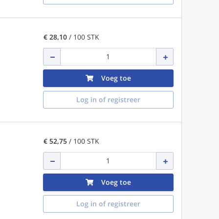
€ 28,10
/ 100 STK
Voeg toe
Log in of registreer
€ 52,75
/ 100 STK
Voeg toe
Log in of registreer