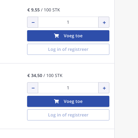
€ 9,55
/ 100 STK
Voeg toe
Log in of registreer
€ 34,50
/ 100 STK
Voeg toe
Log in of registreer