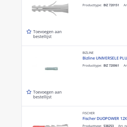
Producttype:
BIZ 720151
Ar
Toevoegen aan
bestellijst
BIZLINE
Bizline UNIVERSELE P
Producttype:
BIZ 720061
Ar
Toevoegen aan
bestellijst
FISCHER
Fischer DUOPOWER 12X
Producttype:
538253
Art. n