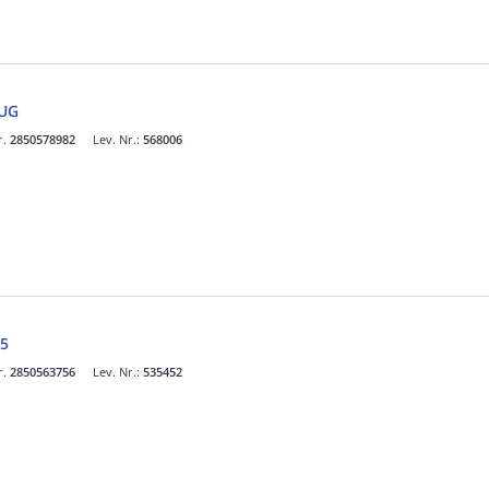
LUG
r.
2850578982
Lev. Nr.:
568006
5
r.
2850563756
Lev. Nr.:
535452