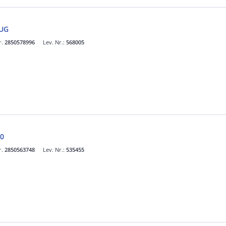
LUG
r.
2850578996
Lev. Nr.:
568005
0
r.
2850563748
Lev. Nr.:
535455