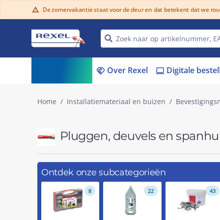
De zomervakantie staat voor de deur en dat betekent dat we ro
warning
Assortiment
Over Rexel
Digitale beste
menu_book
handshake
laptop
Home
Installatiemateriaal en buizen
Bevestigings
Pluggen, deuvels en spanhu
Ontdek onze subcategorieën
8
22
43