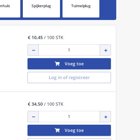
nhuls
Spijkerplug
Tuimelplug
€ 10,45
/ 100 STK
Voeg toe
Log in of registreer
€ 34,50
/ 100 STK
Voeg toe