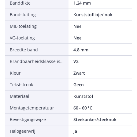
Banddikte
1.24 mm
Bandsluiting
Kunststoflipje/-nok
MIL-toelating
Nee
VG-toelating
Nee
Breedte band
4.8 mm
Brandbaarheidsklasse isolatiemateriaal conform UL 94
V2
Kleur
Zwart
Tekststrook
Geen
Materiaal
Kunststof
Montagetemperatuur
60 - 60 °C
Bevestigingswijze
Steekanker/steeknok
Halogeenvrij
Ja