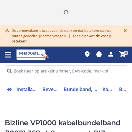
G
×
De zomervakantie staat voor de deur en dat betekent dat we
warning
routes gedeeltelijk samenvoegen.
|
Lees hier wat dit voor je
betekent
place
timer
person
shopping_cart
0
Installatiemateriaal en buizen
Bevestigingsmaterialen
Bundelband, klittenband, spanband en Tapes
Kabelbundelband
BIZ 340117
Bizline VP1000 kabelbundelband