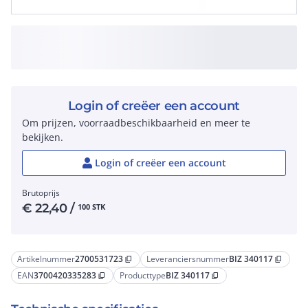
Login of creëer een account
Om prijzen, voorraadbeschikbaarheid en meer te
bekijken.
Login of creëer een account
Brutoprijs
€
22,40
/
100 STK
Artikelnummer
2700531723
Leveranciersnummer
BIZ 340117
content_copy
content_copy
EAN
3700420335283
Producttype
BIZ 340117
content_copy
content_copy