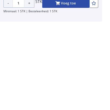
STK
-
+
Voeg toe
Minimaal: 1 STK | Besteleenheid: 1 STK