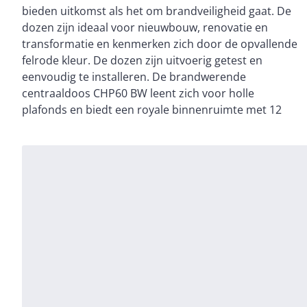
bieden uitkomst als het om brandveiligheid gaat. De
afneembare bovendeksel vereenvoudigt het
dozen zijn ideaal voor nieuwbouw, renovatie en
aansluiten van voorbedrade flexbuis. De CHP60 BW
transformatie en kenmerken zich door de opvallende
heeft een boormaat van 76 mm en kan worden
felrode kleur. De dozen zijn uitvoerig getest en
geleverd met losse verhogingsring,
eenvoudig te installeren. De brandwerende
kabelvergrendeling en luchtdicht insert. Als deksel
centraaldoos CHP60 BW leent zich voor holle
kan worden gekozen uit de centraaldoosdeksels
plafonds en biedt een royale binnenruimte met 12