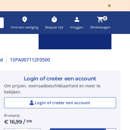
GLOBA
×
place
timer
person
shopping_cart
0
Vind een vestiging
Bespaar tijd
Inloggen
Winkelwagen
Keuzehulpen & calculatoren
settings
nd
1SPA007112F0500
Login of creëer een account
Om prijzen, voorraadbeschikbaarheid en meer te
bekijken.
Login of creëer een account
Brutoprijs
€
16,99
/
STK