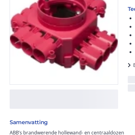
Te
Samenvatting
ABB’s brandwerende hollewand- en centraaldozen
buisinvoeren voor 16/19/20 mm buis. Het