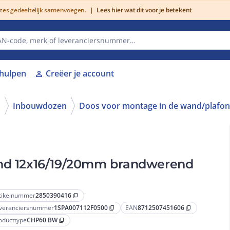
utes gedeeltelijk samenvoegen.
|
Lees hier wat dit voor je betekent
lhulpen
Creëer je account
person
n
Inbouwdozen
Doos voor montage in de wand/plafo
ond 12x16/19/20mm brandwerend
tikelnummer
2850390416
content_copy
veranciersnummer
1SPA007112F0500
EAN
8712507451606
content_copy
content_copy
oducttype
CHP60 BW
content_copy