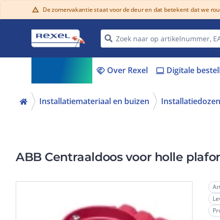
De zomervakantie staat voor de deur en dat betekent dat we ro
warning
Assortiment
Over Rexel
Digitale beste
menu_book
handshake
laptop
Installatiemateriaal en buizen
Installatiedoze
ABB Centraaldoos voor holle plaf
Ar
Le
Pr