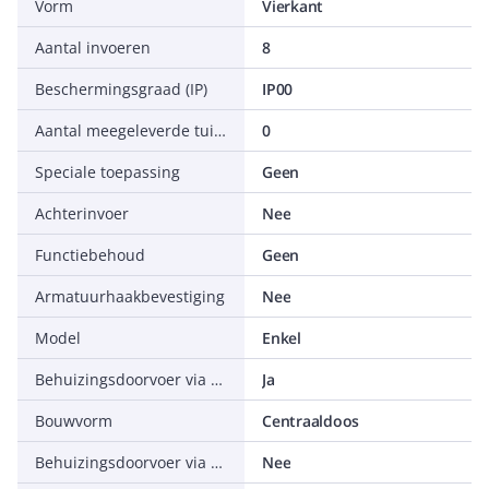
Vorm
Vierkant
Aantal invoeren
8
Beschermingsgraad (IP)
IP00
Aantal meegeleverde tuiten
0
Speciale toepassing
Geen
Achterinvoer
Nee
Functiebehoud
Geen
Armatuurhaakbevestiging
Nee
Model
Enkel
Behuizingsdoorvoer via buismanchet
Ja
Bouwvorm
Centraaldoos
Behuizingsdoorvoer via dichtmembraan
Nee