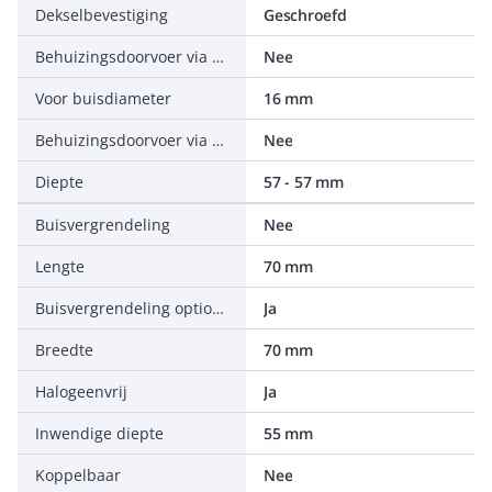
Dekselbevestiging
Geschroefd
Behuizingsdoorvoer via trappenmembraan
Nee
Voor buisdiameter
16 mm
Behuizingsdoorvoer via uitbreekopening
Nee
Diepte
57 - 57 mm
Buisvergrendeling
Nee
Lengte
70 mm
Buisvergrendeling optioneel
Ja
Breedte
70 mm
Halogeenvrij
Ja
Inwendige diepte
55 mm
Koppelbaar
Nee