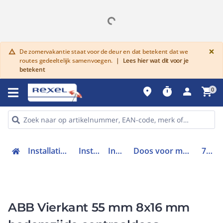
G
×
De zomervakantie staat voor de deur en dat betekent dat we
warning
routes gedeeltelijk samenvoegen.
|
Lees hier wat dit voor je
betekent
place
timer
person
shopping_cart
0
Installatiemateriaal en buizen
Installatiedozen
Inbouwdozen
Doos voor montage in de wand/plafond
7110.420
ABB Vierkant 55 mm 8x16 mm