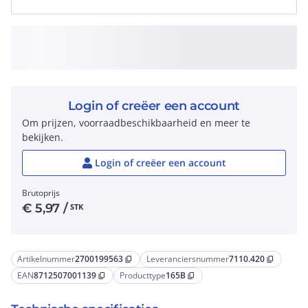
Login of creëer een account
Om prijzen, voorraadbeschikbaarheid en meer te
bekijken.
Login of creëer een account
Brutoprijs
€
5,97
/
STK
Artikelnummer
2700199563
Leveranciersnummer
7110.420
content_copy
content_copy
EAN
8712507001139
Producttype
165B
content_copy
content_copy