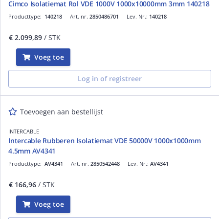
Cimco Isolatiemat Rol VDE 1000V 1000x10000mm 3mm 140218
Producttype:
140218
Art. nr.
2850486701
Lev. Nr.:
140218
€ 2.099,89
/ STK
Voeg toe
Log in of registreer
Toevoegen aan bestellijst
INTERCABLE
Intercable Rubberen Isolatiemat VDE 50000V 1000x1000mm
4.5mm AV4341
Producttype:
AV4341
Art. nr.
2850542448
Lev. Nr.:
AV4341
€ 166,96
/ STK
Voeg toe