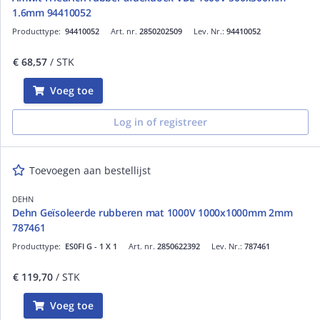
1.6mm 94410052
Producttype:
94410052
Art. nr.
2850202509
Lev. Nr.:
94410052
€ 68,57
/ STK
Voeg toe
Log in of registreer
Toevoegen aan bestellijst
DEHN
Dehn Geïsoleerde rubberen mat 1000V 1000x1000mm 2mm
787461
Producttype:
ES0FI G - 1 X 1
Art. nr.
2850622392
Lev. Nr.:
787461
€ 119,70
/ STK
Voeg toe