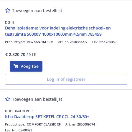
Toevoegen aan bestellijst
DEHN
Dehn Isolatiemat voor indeling elektrische schakel- en
testruimte 50000V 1000x10000mm 4.5mm 785459
Producttype:
IMG SAN 1M 10M
Art. nr.
2850383277
Lev. Nr.:
785459
€ 2.820,70
/ STK
Voeg toe
Log in of registreer
Toevoegen aan bestellijst
ITHO DAALDEROP
Itho Daalderop SET KETEL CF CCL 24-30/50+
Producttype:
COMFORT CLASSIC CF
Art. nr.
2850009674
Lev. Nr.:
05-00023