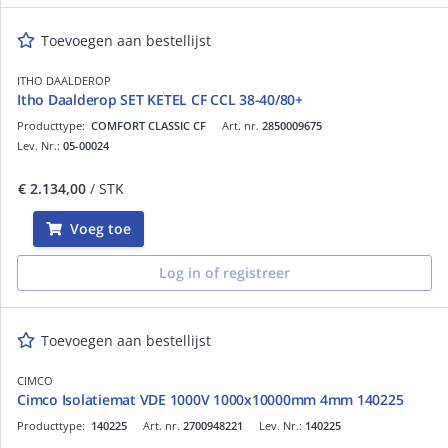
Toevoegen aan bestellijst
ITHO DAALDEROP
Itho Daalderop SET KETEL CF CCL 38-40/80+
Producttype:
COMFORT CLASSIC CF
Art. nr.
2850009675
Lev. Nr.:
05-00024
€ 2.134,00
/ STK
Voeg toe
Log in of registreer
Toevoegen aan bestellijst
CIMCO
Cimco Isolatiemat VDE 1000V 1000x10000mm 4mm 140225
Producttype:
140225
Art. nr.
2700948221
Lev. Nr.:
140225