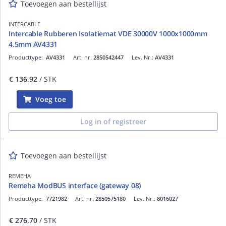
Toevoegen aan bestellijst
INTERCABLE
Intercable Rubberen Isolatiemat VDE 30000V 1000x1000mm
4.5mm AV4331
Producttype:
AV4331
Art. nr.
2850542447
Lev. Nr.:
AV4331
€ 136,92
/ STK
Voeg toe
Log in of registreer
Toevoegen aan bestellijst
REMEHA
Remeha ModBUS interface (gateway 08)
Producttype:
7721982
Art. nr.
2850575180
Lev. Nr.:
8016027
€ 276,70
/ STK