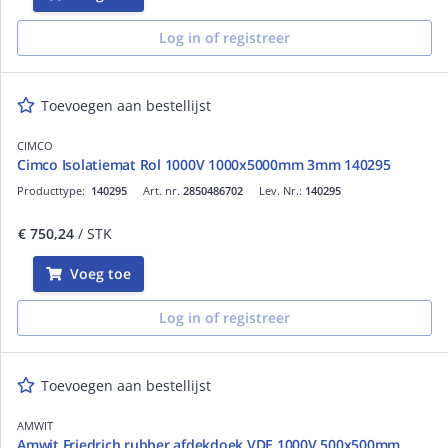
Log in of registreer
Toevoegen aan bestellijst
CIMCO
Cimco Isolatiemat Rol 1000V 1000x5000mm 3mm 140295
Producttype:
140295
Art. nr.
2850486702
Lev. Nr.:
140295
€ 750,24
/ STK
Voeg toe
Log in of registreer
Toevoegen aan bestellijst
AMWIT
Amwit Friedrich rubber afdekdoek VDE 1000V 500x500mm