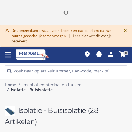
G
×
De zomervakantie staat voor de deur en dat betekent dat we
warning
routes gedeeltelijk samenvoegen.
|
Lees hier wat dit voor je
betekent
place
timer
person
shopping_cart
0
Home
Installatiemateriaal en buizen
Isolatie - Buisisolatie
Isolatie - Buisisolatie
(28
Artikelen)