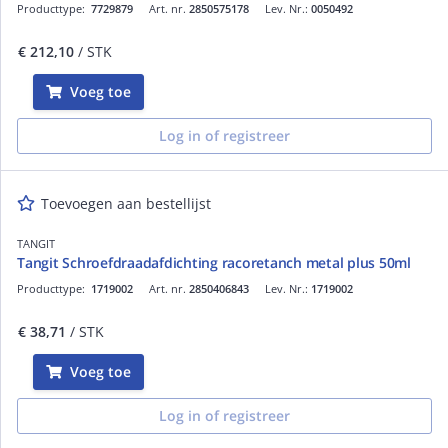
Producttype:
7729879
Art. nr.
2850575178
Lev. Nr.:
0050492
€ 212,10
/ STK
Voeg toe
Log in of registreer
Toevoegen aan bestellijst
TANGIT
Tangit Schroefdraadafdichting racoretanch metal plus 50ml
Producttype:
1719002
Art. nr.
2850406843
Lev. Nr.:
1719002
€ 38,71
/ STK
Voeg toe
Log in of registreer