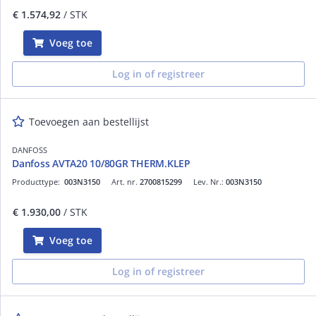
€ 1.574,92
/ STK
Voeg toe
Log in of registreer
Toevoegen aan bestellijst
DANFOSS
Danfoss AVTA20 10/80GR THERM.KLEP
Producttype:
003N3150
Art. nr.
2700815299
Lev. Nr.:
003N3150
€ 1.930,00
/ STK
Voeg toe
Log in of registreer