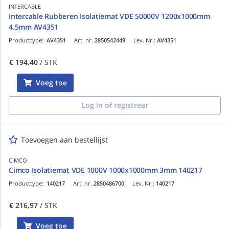
INTERCABLE
Intercable Rubberen Isolatiemat VDE 50000V 1200x1000mm
4.5mm AV4351
Producttype:
AV4351
Art. nr.
2850542449
Lev. Nr.:
AV4351
€ 194,40
/ STK
Voeg toe
Log in of registreer
Toevoegen aan bestellijst
CIMCO
Cimco Isolatiemat VDE 1000V 1000x1000mm 3mm 140217
Producttype:
140217
Art. nr.
2850486700
Lev. Nr.:
140217
€ 216,97
/ STK
Voeg toe