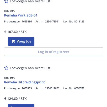
Toevoegen aan bestellijst
REMEHA
Remeha Print SCB-01
Producttype:
7635886
Art. nr.
2850478591
Lev. Nr.:
8011125
€ 107,60
/ STK
Voeg toe
Log in of registreer
Toevoegen aan bestellijst
REMEHA
Remeha Uitbreidingsprint
Producttype:
7665373
Art. nr.
2850512862
Lev. Nr.:
0050572
€ 124,60
/ STK